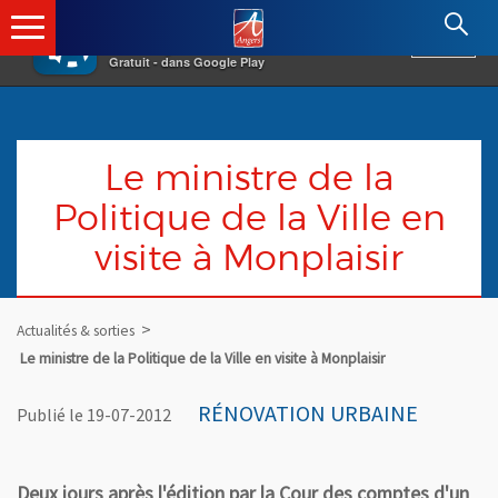
×
Angers.fr : Retour à l'accueil
AF
Vivre à Angers
VOIR
Ville d'Angers
Gratuit - dans Google Play
Le ministre de la
Politique de la Ville en
visite à Monplaisir
Actualités & sorties
Le ministre de la Politique de la Ville en visite à Monplaisir
RÉNOVATION URBAINE
Publié le 19-07-2012
Deux jours après l'édition par la Cour des comptes d'un