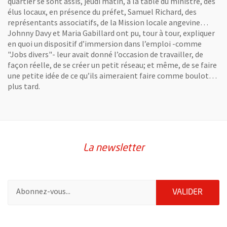
quartier se sont assis, jeudi matin, à la table du ministre, des
élus locaux, en présence du préfet, Samuel Richard, des
représentants associatifs, de la Mission locale angevine…
Johnny Davy et Maria Gabillard ont pu, tour à tour, expliquer
en quoi un dispositif d’immersion dans l’emploi -comme
"Jobs divers"- leur avait donné l’occasion de travailler, de
façon réelle, de se créer un petit réseau; et même, de se faire
une petite idée de ce qu’ils aimeraient faire comme boulot…
plus tard.
La newsletter
Pour vous inscrire à la lettre d'information de la ville d'Angers
ENVOY
VALIDER
60497