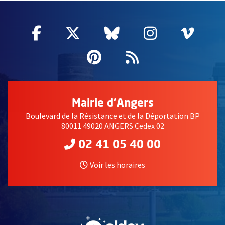
Facebook
, Ouvre une nouvelle fenêtre
Twitter
, Ouvre une nouvelle fe
Bluesky
, Ouvre une nouv
Instagram
, Ouvre un
Vime
, Ouv
Pinterest
, Ouvre une nouvell
Flux RSS
Mairie d'Angers
Boulevard de la Résistance et de la Déportation BP
80011 49020 ANGERS Cedex 02
02 41 05 40 00
Voir les horaires
, Ouvre une nouvelle fe