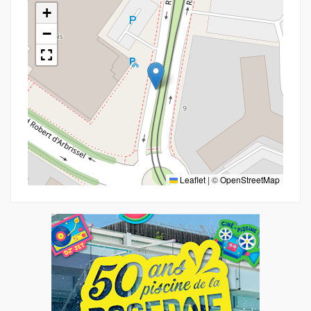
+
−
Leaflet
|
©
OpenStreetMap