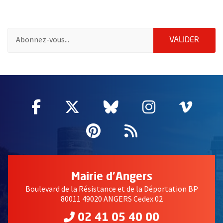
Pour vous inscrire à la lettre d'information de la ville d'Angers
ENVOY
VALIDER
50261
Facebook
, Ouvre une nouvelle fenêtre
Twitter
, Ouvre une nouvelle fe
Bluesky
, Ouvre une nouv
Instagram
, Ouvre un
Vime
, Ouv
Pinterest
, Ouvre une nouvell
Flux RSS
Mairie d'Angers
Boulevard de la Résistance et de la Déportation BP
80011 49020 ANGERS Cedex 02
02 41 05 40 00