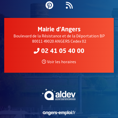
Pinterest
, Ouvre une nouvell
Flux RSS
Mairie d'Angers
Boulevard de la Résistance et de la Déportation BP
80011 49020 ANGERS Cedex 02
02 41 05 40 00
Voir les horaires
, Ouvre une nouvelle fe
, Ouvre une nouvelle fe