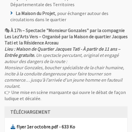
Départementale des Territoires
La Maison du Projet
, pour échanger autour des
circulations dans le quartier
🎭
À 17h – Spectacle "Monsieur Gonzales" par la compagnie
Les Lez’Arts Vers – Organisé par la Maison de quartier Jacques
Tati et la Résidence Arceau
Lieu : Maison de Quartier Jacques Tati - À partir de 11 ans –
Entrée gratuite.
Un spectacle percutant, original et engagé
autour des dangers de la route :
Monsieur Gonzales, boucher spécialiste de la chair humaine,
incite à la conduite dangereuse pour faire tourner son
commerce… jusqu’à l’arrivée d’un jeune homme en fauteuil
roulant.
👉 Une mise en scène marquante qui ouvre le débat de façon
ludique et décalée.
TÉLÉCHARGEMENT
, Fichier au format Pdf
, Ouvre une nouvelle fenêtre
flyer 1er octobre.pdf
- 633 Ko