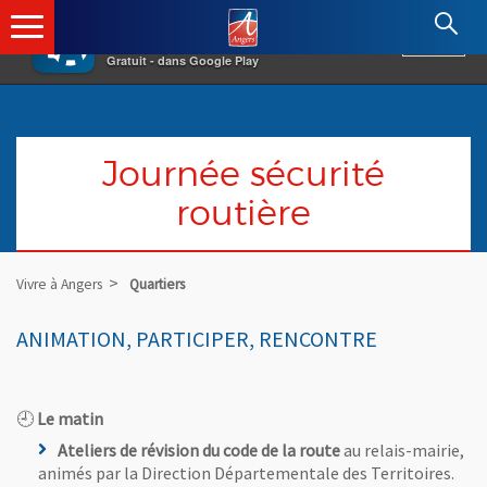
×
Angers.fr : Retour à l'accueil
AF
Vivre à Angers
VOIR
Ville d'Angers
Gratuit - dans Google Play
Journée sécurité
routière
Vivre à Angers
Quartiers
ANIMATION, PARTICIPER, RENCONTRE
🕘
Le matin
Ateliers de révision du code de la route
au relais-mairie,
animés par la Direction Départementale des Territoires.