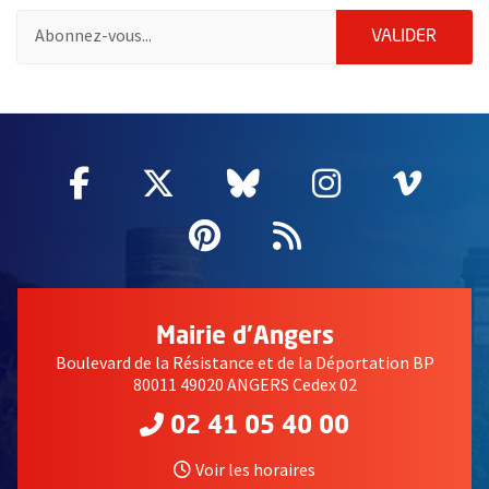
Pour vous inscrire à la lettre d'information de la ville d'Angers
ENVOY
VALIDER
1009
Facebook
, Ouvre une nouvelle fenêtre
Twitter
, Ouvre une nouvelle fe
Bluesky
, Ouvre une nouv
Instagram
, Ouvre un
Vime
, Ouv
Pinterest
, Ouvre une nouvell
Flux RSS
Mairie d'Angers
Boulevard de la Résistance et de la Déportation BP
80011 49020 ANGERS Cedex 02
02 41 05 40 00
Voir les horaires