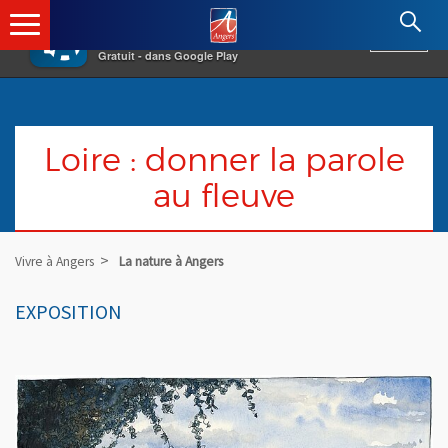
×
Angers.fr : Retour à l'accueil
AF
Vivre à Angers
VOIR
Ville d'Angers
Gratuit - dans Google Play
Loire : donner la parole
au fleuve
Vivre à Angers
La nature à Angers
EXPOSITION