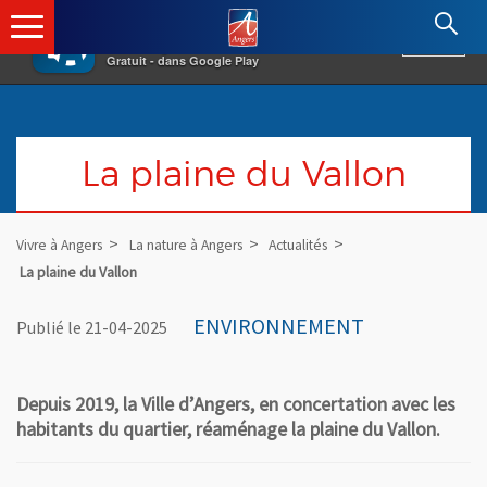
×
Angers.fr : Retour à l'accueil
AF
Vivre à Angers
VOIR
Ville d'Angers
Gratuit - dans Google Play
La plaine du Vallon
Vivre à Angers
La nature à Angers
Actualités
La plaine du Vallon
ENVIRONNEMENT
Publié le 21-04-2025
Depuis 2019, la Ville d’Angers, en concertation avec les
habitants du quartier, réaménage la plaine du Vallon.