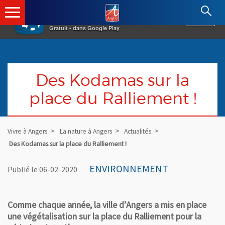
×
Angers.fr : Retour à l'accueil
AF
Vivre à Angers
VOIR
Ville d'Angers
Gratuit - dans Google Play
Des Kodamas sur la
place du Ralliement !
Vivre à Angers
La nature à Angers
Actualités
Des Kodamas sur la place du Ralliement !
ENVIRONNEMENT
Publié le 06-02-2020
Comme chaque année, la ville d’Angers a mis en place
une végétalisation sur la place du Ralliement pour la