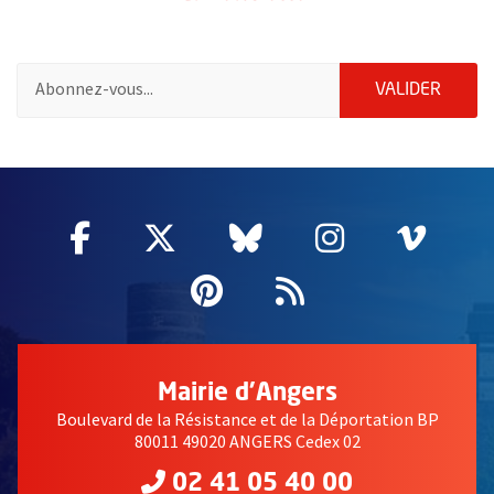
Pour vous inscrire à la lettre d'information de la ville d'Angers
ENVOY
VALIDER
62867
Facebook
, Ouvre une nouvelle fenêtre
Twitter
, Ouvre une nouvelle fe
Bluesky
, Ouvre une nouv
Instagram
, Ouvre un
Vime
, Ouv
Pinterest
, Ouvre une nouvell
Flux RSS
Mairie d'Angers
Boulevard de la Résistance et de la Déportation BP
80011 49020 ANGERS Cedex 02
02 41 05 40 00