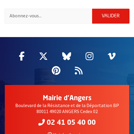
Pour vous inscrire à la lettre d'information de la ville d'Angers
ENVOY
VALIDER
62546
Facebook
, Ouvre une nouvelle fenêtre
Twitter
, Ouvre une nouvelle fe
Bluesky
, Ouvre une nouv
Instagram
, Ouvre un
Vime
, Ouv
Pinterest
, Ouvre une nouvell
Flux RSS
Mairie d'Angers
Boulevard de la Résistance et de la Déportation BP
80011 49020 ANGERS Cedex 02
02 41 05 40 00