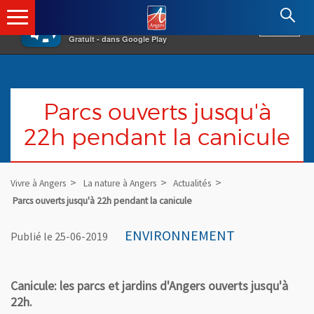
×
Angers.fr : Retour à l'accueil
AF
Vivre à Angers
VOIR
Ville d'Angers
Gratuit - dans Google Play
Parcs ouverts jusqu'à
22h pendant la canicule
Vivre à Angers
La nature à Angers
Actualités
Parcs ouverts jusqu'à 22h pendant la canicule
ENVIRONNEMENT
Publié le 25-06-2019
Canicule: les parcs et jardins d'Angers ouverts jusqu'à
22h.