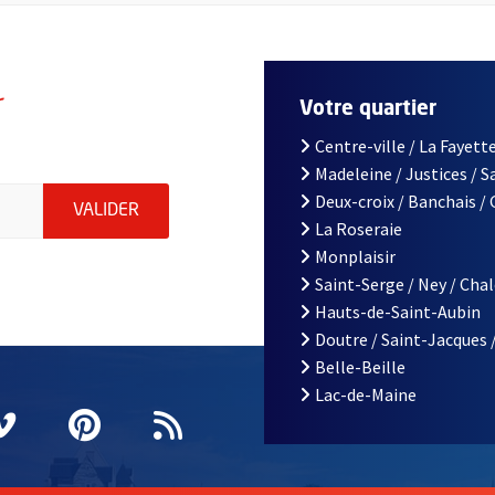
r
Votre quartier
Centre-ville / La Fayette
Madeleine / Justices / 
le d'Angers, indiquez votre email (champ obligatoire)
Deux-croix / Banchais /
ENVOYER MA DEMANDE D'INSCRIPTION À LA L
VALIDER
La Roseraie
Monplaisir
Saint-Serge / Ney / Cha
Hauts-de-Saint-Aubin
Doutre / Saint-Jacques 
Belle-Beille
Lac-de-Maine
nêtre
elle fenêtre
e nouvelle fenêtre
agram
vre une nouvelle fenêtre
Vimeo
, Ouvre une nouvelle fenêtre
Pinterest
, Ouvre une nouvelle fenêtre
Flux RSS