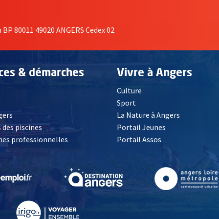
on BP 80011 49020 ANGERS Cedex 02
ices & démarches
Vivre à Angers
Culture
é
Sport
, Ouvre une nouvelle fenêtre
gers
La Nature à Angers
 des piscines
Portail Jeunes
es professionnelles
Portail Assos
lle fenêtre
, Ouvre une nouvelle fenêtre
, Ouvre une nouvelle fenêtre
, Ouvre une nouvelle fenêtre