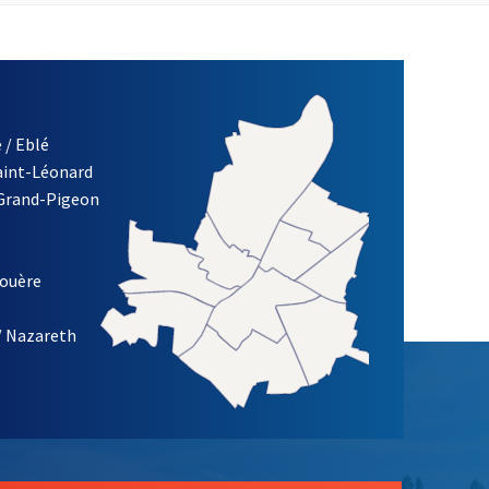
 / Eblé
Saint-Léonard
 Grand-Pigeon
ETTRE D'INFORMATION DE LA VILLE D'ANGERS
louère
/ Nazareth