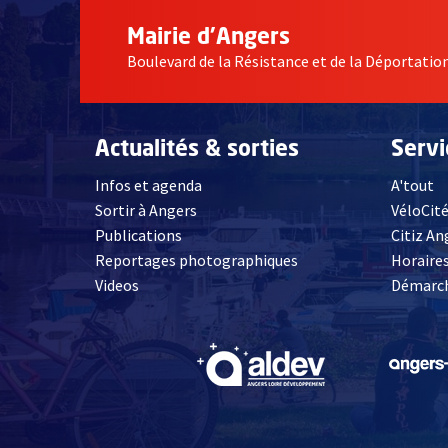
Mairie d'Angers
Boulevard de la Résistance et de la Déportati
Actualités & sorties
Serv
Infos et agenda
A'tout
Sortir à Angers
VéloCit
Publications
Citiz An
Reportages photographiques
Horaires
, Ouvre une nouvelle fenêtre
Videos
Démarch
, Ouvre une nouve