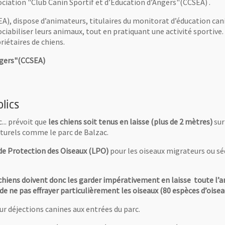
sociation "Club Canin Sportif et d’Education d’Angers"(CCSEA) .
EA), dispose d’animateurs, titulaires du monitorat d’éducation can
ociabiliser leurs animaux, tout en pratiquant une activité sportive
riétaires de chiens.
ngers"(CCSEA)
lics
... prévoit que
les chiens soit tenus en laisse (plus de 2 mètres)
sur
aturels comme le parc de Balzac.
e de Protection des Oiseaux (LPO)
pour les oiseaux migrateurs ou séd
de chiens doivent donc les garder impérativement en laisse toute
 de ne pas effrayer particulièrement les oiseaux (80 espèces d’oisea
ur déjections canines aux entrées du parc.