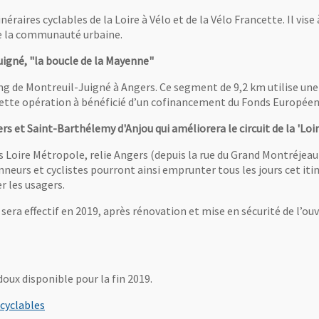
néraires cyclables de la Loire à Vélo et de la Vélo Francette. Il vise
 de la communauté urbaine.
uigné, "la boucle de la Mayenne"
g de Montreuil-Juigné à Angers. Ce segment de 9,2 km utilise une v
17. Cette opération à bénéficié d’un cofinancement du Fonds Europ
s et Saint-Barthélemy d'Anjou qui améliorera le circuit de la 'Loir
 Loire Métropole, relie Angers (depuis la rue du Grand Montréjeau)
neurs et cyclistes pourront ainsi emprunter tous les jours cet itin
er les usagers.
 sera effectif en 2019, après rénovation et mise en sécurité de l’ouv
oux disponible pour la fin 2019.
, Ouvre une nouvelle fenêtre
 cyclables