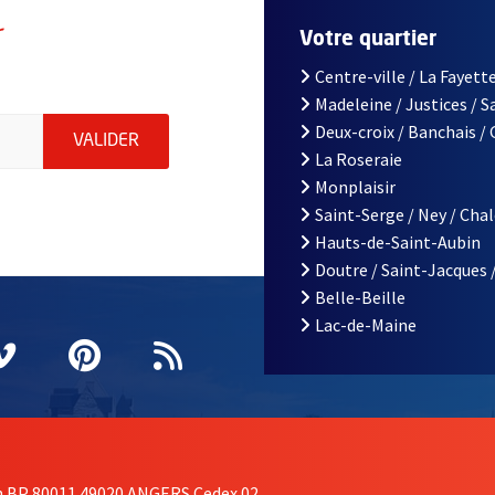
r
Votre quartier
Centre-ville / La Fayette
Madeleine / Justices / 
le d'Angers, indiquez votre email (champ obligatoire)
Deux-croix / Banchais /
ENVOYER MA DEMANDE D'INSCRIPTION À LA L
VALIDER
La Roseraie
Monplaisir
Saint-Serge / Ney / Cha
Hauts-de-Saint-Aubin
Doutre / Saint-Jacques 
Belle-Beille
Lac-de-Maine
nêtre
elle fenêtre
e nouvelle fenêtre
agram
vre une nouvelle fenêtre
Vimeo
, Ouvre une nouvelle fenêtre
Pinterest
, Ouvre une nouvelle fenêtre
Flux RSS
on BP 80011 49020 ANGERS Cedex 02