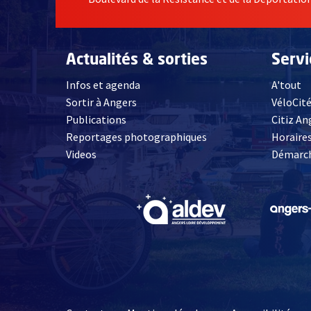
Actualités & sorties
Serv
Infos et agenda
A'tout
Sortir à Angers
VéloCit
Publications
Citiz An
Reportages photographiques
Horaires
, Ouvre une nouvelle fenêtre
Videos
Démarch
, Ouvre une nouve