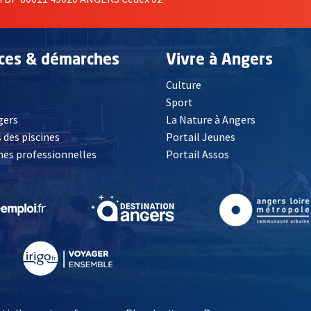
ices & démarches
Vivre à Angers
Culture
é
Sport
, Ouvre une nouvelle fenêtre
gers
La Nature à Angers
 des piscines
Portail Jeunes
es professionnelles
Portail Assos
lle fenêtre
, Ouvre une nouvelle fenêtre
, Ouvre une nouvelle fenêtre
, Ouvre une nouvelle fenêtre