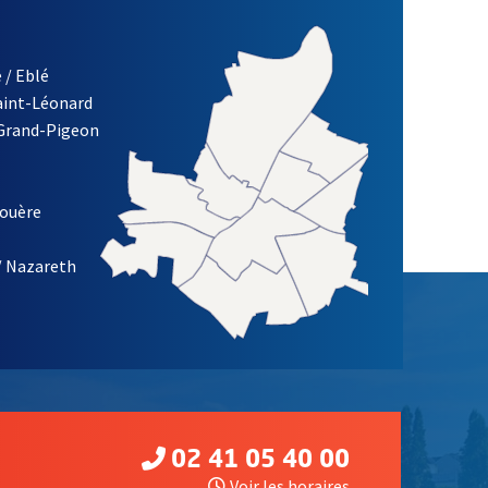
 / Eblé
Saint-Léonard
 Grand-Pigeon
ETTRE D'INFORMATION DE LA VILLE D'ANGERS
louère
/ Nazareth
02 41 05 40 00
Voir les horaires