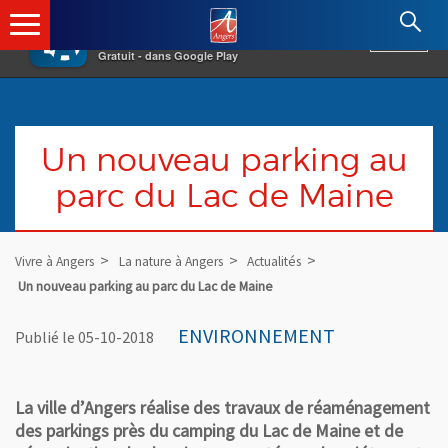
×
Angers.fr : Retour à l'accueil
AF
Vivre à Angers
VOIR
Ville d'Angers
Gratuit - dans Google Play
Un nouveau parking au
parc du Lac de Maine
Vivre à Angers
La nature à Angers
Actualités
Un nouveau parking au parc du Lac de Maine
ENVIRONNEMENT
Publié le 05-10-2018
La ville d’Angers réalise des travaux de réaménagement
des parkings près du camping du Lac de Maine et de