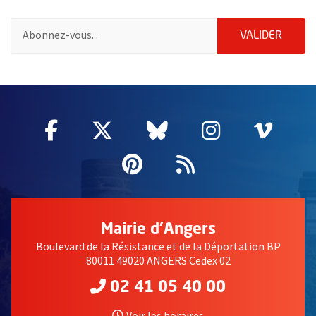
Pour vous inscrire à la lettre d'information de la ville d'Angers
ENVOY
VALIDER
61850
Facebook
, Ouvre une nouvelle fenêtre
Twitter
, Ouvre une nouvelle fe
Bluesky
, Ouvre une nouv
Instagram
, Ouvre un
Vime
, Ouv
Pinterest
, Ouvre une nouvell
Flux RSS
Mairie d'Angers
Boulevard de la Résistance et de la Déportation BP
80011 49020 ANGERS Cedex 02
02 41 05 40 00
Voir les horaires