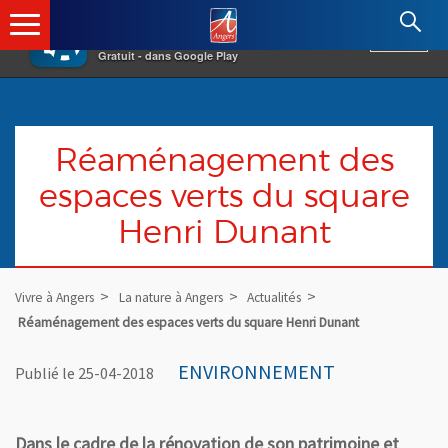
×
Angers.fr : Retour à l'accueil
AF
Vivre à Angers
VOIR
Ville d'Angers
Gratuit - dans Google Play
Réaménagement des
espaces verts du square
Henri Dunant
Vivre à Angers
La nature à Angers
Actualités
Réaménagement des espaces verts du square Henri Dunant
ENVIRONNEMENT
Publié le 25-04-2018
Dans le cadre de la rénovation de son patrimoine et