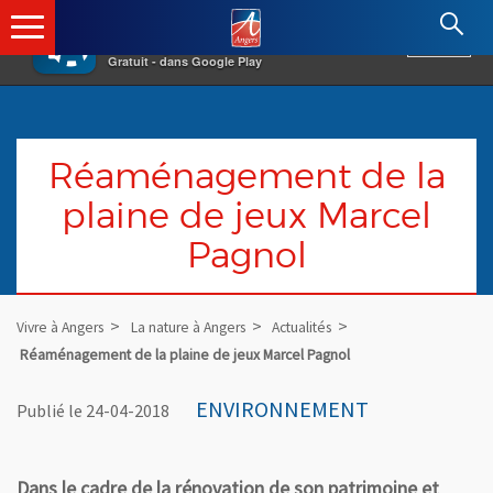
×
Angers.fr : Retour à l'accueil
AF
Vivre à Angers
VOIR
Ville d'Angers
Gratuit - dans Google Play
Réaménagement de la
plaine de jeux Marcel
Pagnol
Vivre à Angers
La nature à Angers
Actualités
Réaménagement de la plaine de jeux Marcel Pagnol
ENVIRONNEMENT
Publié le 24-04-2018
Dans le cadre de la rénovation de son patrimoine et