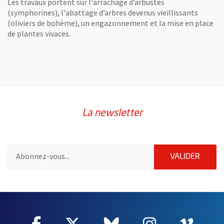
Les travaux portent sur l'arrachage d’arbustes
(symphorines), l'abattage d’arbres devenus vieillissants
(oliviers de bohème), un engazonnement et la mise en place
de plantes vivaces.
La newsletter
Pour vous inscrire à la lettre d'information de la ville d'Angers
ENVOY
VALIDER
61849
Facebook
, Ouvre une nouvelle fenêtre
Twitter
, Ouvre une nouvelle fe
Bluesky
, Ouvre une nouv
Instagram
, Ouvre un
Vime
, Ouv