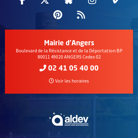
Pinterest
, Ouvre une nouvell
Flux RSS
Mairie d'Angers
Boulevard de la Résistance et de la Déportation BP
80011 49020 ANGERS Cedex 02
02 41 05 40 00
Voir les horaires
, Ouvre une nouvelle fe
, Ouvre une nouvelle fe