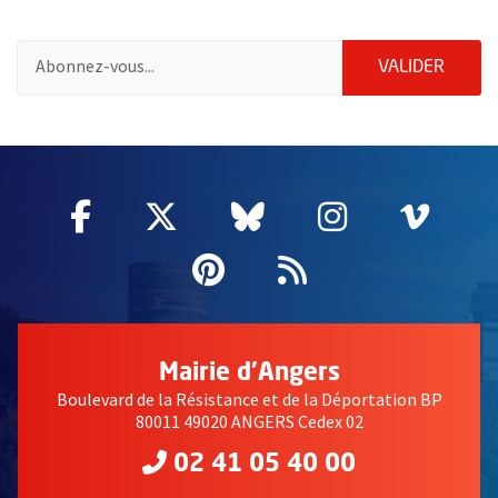
Pour vous inscrire à la lettre d'information de la ville d'Angers
ENVOY
VALIDER
59115
Facebook
, Ouvre une nouvelle fenêtre
Twitter
, Ouvre une nouvelle fe
Bluesky
, Ouvre une nouv
Instagram
, Ouvre un
Vime
, Ouv
Pinterest
, Ouvre une nouvell
Flux RSS
Mairie d'Angers
Boulevard de la Résistance et de la Déportation BP
80011 49020 ANGERS Cedex 02
02 41 05 40 00