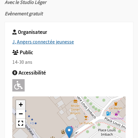
Avec le Studio Léger
Evènement gratuit
Organisateur
, Ouvre une nouvelle fenêtre
J, Angers connectée jeunesse
Public
14-30 ans
Accessibilité
Adapté pour l'handicap Moteur
+
−