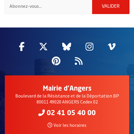
Pour vous inscrire à la lettre d'information de la ville d'Angers
ENVOY
VALIDER
59115
Facebook
, Ouvre une nouvelle fenêtre
Twitter
, Ouvre une nouvelle fe
Bluesky
, Ouvre une nouv
Instagram
, Ouvre un
Vime
, Ouv
Pinterest
, Ouvre une nouvell
Flux RSS
Mairie d'Angers
Boulevard de la Résistance et de la Déportation BP
80011 49020 ANGERS Cedex 02
02 41 05 40 00
Voir les horaires