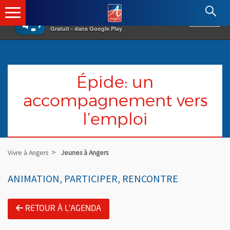
×
Angers.fr : Retour à l'accueil
AF
Vivre à Angers
VOIR
Ville d'Angers
Gratuit - dans Google Play
Épide: un
accompagnement vers
l’emploi
Vivre à Angers
Jeunes à Angers
ANIMATION, PARTICIPER, RENCONTRE
RETOUR À L'AGENDA