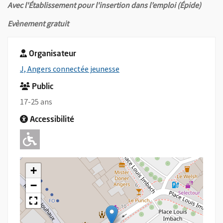
Avec l'Établissement pour l'insertion dans l’emploi (Épide)
Evènement gratuit
Organisateur
, Ouvre une nouvelle fenêtre
J, Angers connectée jeunesse
Public
17-25 ans
Accessibilité
Adapté pour l'handicap Moteur
+
−