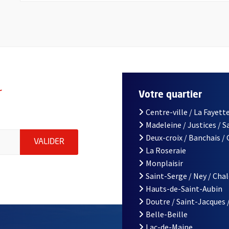
r
Votre quartier
Centre-ville / La Fayette
Madeleine / Justices / 
le d'Angers, indiquez votre email (champ obligatoire)
Deux-croix / Banchais /
ENVOYER MA DEMANDE D'INSCRIPTION À LA L
VALIDER
La Roseraie
Monplaisir
Saint-Serge / Ney / Cha
Hauts-de-Saint-Aubin
Doutre / Saint-Jacques 
Belle-Beille
Lac-de-Maine