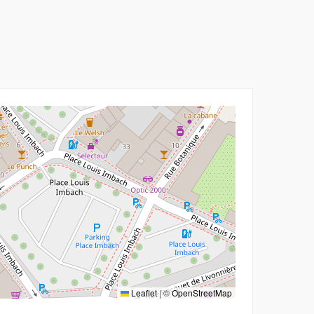
Leaflet
|
©
OpenStreetMap