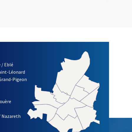
 / Eblé
Saint-Léonard
 Grand-Pigeon
ETTRE D'INFORMATION DE LA VILLE D'ANGERS
louère
/ Nazareth