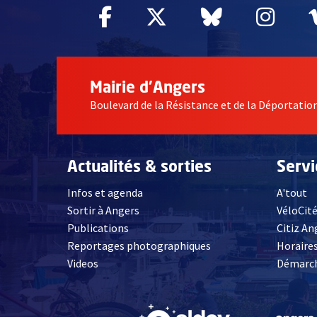
Facebook
, Ouvre une nouvelle fe
Twitter
, Ouvre une nouv
Bluesky
, Ouvre un
Inst
, Ou
Mairie d'Angers
Boulevard de la Résistance et de la Déportati
Actualités & sorties
Serv
Infos et agenda
A'tout
Sortir à Angers
VéloCit
Publications
Citiz An
Reportages photographiques
Horaires
, Ouvre une nouvelle fenêtre
Videos
Démarch
, Ouvre une nouve