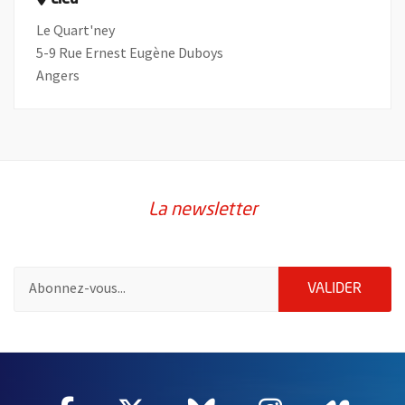
Lieu
Le Quart'ney
5-9 Rue Ernest Eugène Duboys
Angers
La newsletter
Pour vous inscrire à la lettre d'information de la ville d'Angers
ENVOY
VALIDER
59115