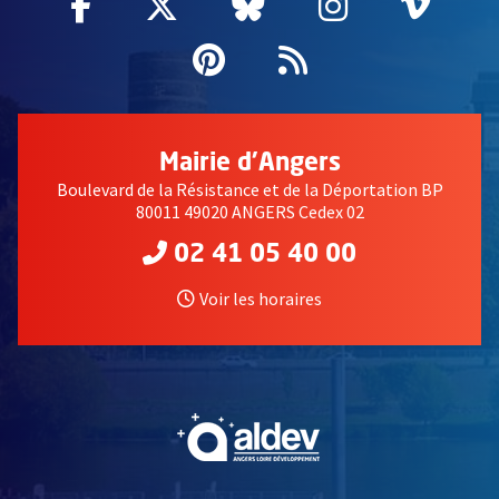
Facebook
, Ouvre une nouvelle fenêtre
Twitter
, Ouvre une nouvelle fe
Bluesky
, Ouvre une nouv
Instagram
, Ouvre un
Vime
, Ouv
Pinterest
, Ouvre une nouvell
Flux RSS
Mairie d'Angers
Boulevard de la Résistance et de la Déportation BP
80011 49020 ANGERS Cedex 02
02 41 05 40 00
Voir les horaires
, Ouvre une nouvelle fe