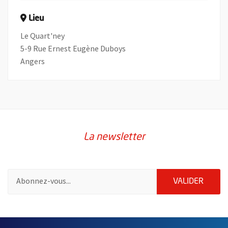
Lieu
Le Quart'ney
5-9 Rue Ernest Eugène Duboys
Angers
La newsletter
Pour vous inscrire à la lettre d'information de la ville d'Angers
ENVOY
VALIDER
59115