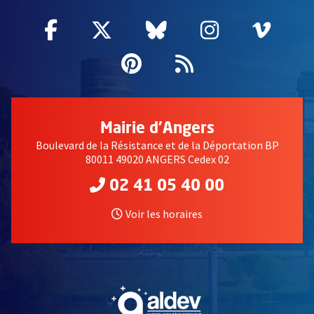
Facebook
, Ouvre une nouvelle fenêtre
Twitter
, Ouvre une nouvelle fe
Bluesky
, Ouvre une nouv
Instagram
, Ouvre un
Vime
, Ouv
Pinterest
, Ouvre une nouvell
Flux RSS
Mairie d'Angers
Boulevard de la Résistance et de la Déportation BP
80011 49020 ANGERS Cedex 02
02 41 05 40 00
Voir les horaires
, Ouvre une nouvelle fe