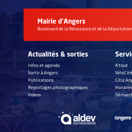
Mairie d'Angers
Boulevard de la Résistance et de la Déportati
Actualités & sorties
Serv
Infos et agenda
A'tout
Sortir à Angers
VéloCit
Publications
Citiz An
Reportages photographiques
Horaires
, Ouvre une nouvelle fenêtre
Videos
Démarch
, Ouvre une nouve