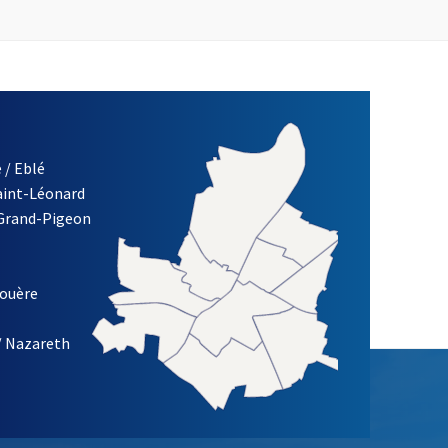
 / Eblé
Saint-Léonard
 Grand-Pigeon
ETTRE D'INFORMATION DE LA VILLE D'ANGERS
louère
/ Nazareth