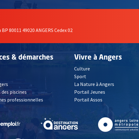
on BP 80011 49020 ANGERS Cedex 02
ices & démarches
Vivre à Angers
Culture
é
Sport
, Ouvre une nouvelle fenêtre
gers
La Nature à Angers
 des piscines
Portail Jeunes
es professionnelles
Portail Assos
lle fenêtre
, Ouvre une nouvelle fenêtre
, Ouvre une nouvelle fenêtre