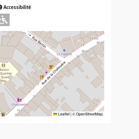
Accessibilité
Adapté pour l'handicap Moteur
Leaflet
|
©
OpenStreetMap