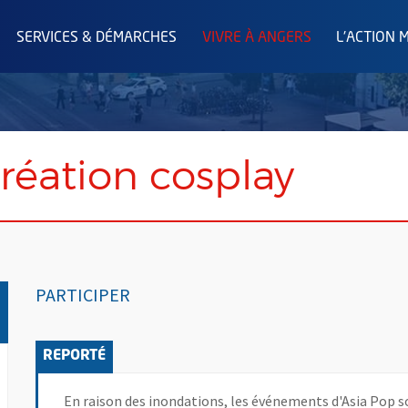
SERVICES & DÉMARCHES
VIVRE À ANGERS
L'ACTION 
création cosplay
PARTICIPER
En raison des inondations, les événements d'Asia Pop so