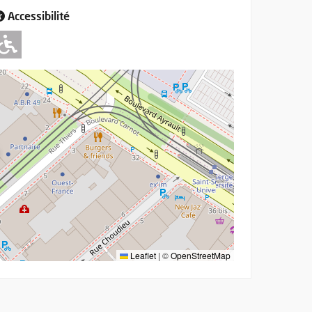
Accessibilité
Adapté pour l'handicap Moteur
Leaflet
|
©
OpenStreetMap