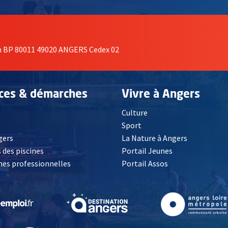
on BP 80011 49020 ANGERS Cedex 02
ices & démarches
Vivre à Angers
Culture
é
Sport
, Ouvre une nouvelle fenêtre
gers
La Nature à Angers
 des piscines
Portail Jeunes
es professionnelles
Portail Assos
lle fenêtre
, Ouvre une nouvelle fenêtre
, Ouvre une nouvelle fenêtre