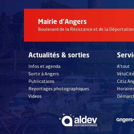
Mairie d'Angers
Boulevard de la Résistance et de la Déportati
Actualités & sorties
Serv
Infos et agenda
A'tout
Sortir à Angers
VéloCit
Publications
Citiz An
Reportages photographiques
Horaires
, Ouvre une nouvelle fenêtre
Videos
Démarch
, Ouvre une nouve