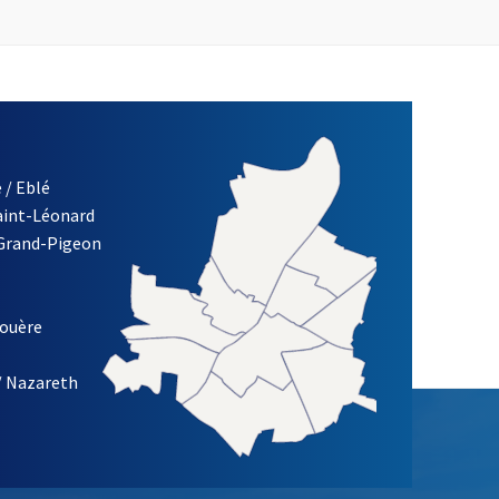
 / Eblé
Saint-Léonard
 Grand-Pigeon
ETTRE D'INFORMATION DE LA VILLE D'ANGERS
louère
/ Nazareth