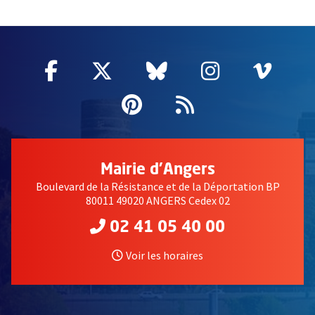
59115
Facebook
, Ouvre une nouvelle fenêtre
Twitter
, Ouvre une nouvelle fe
Bluesky
, Ouvre une nouv
Instagram
, Ouvre un
Vime
, Ouv
Pinterest
, Ouvre une nouvell
Flux RSS
Mairie d'Angers
Boulevard de la Résistance et de la Déportation BP
80011 49020 ANGERS Cedex 02
02 41 05 40 00
Voir les horaires