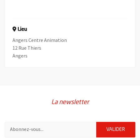
Lieu
Angers Centre Animation
12 Rue Thiers
Angers
La newsletter
Pour vous inscrire à la lettre d'information de la ville d'Angers
ENVOY
VALIDER