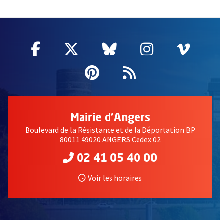
59115
Facebook
, Ouvre une nouvelle fenêtre
Twitter
, Ouvre une nouvelle fe
Bluesky
, Ouvre une nouv
Instagram
, Ouvre un
Vime
, Ouv
Pinterest
, Ouvre une nouvell
Flux RSS
Mairie d'Angers
Boulevard de la Résistance et de la Déportation BP
80011 49020 ANGERS Cedex 02
02 41 05 40 00
Voir les horaires