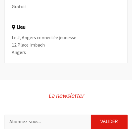
Gratuit
Lieu
Le J, Angers connectée jeunesse
12 Place Imbach
Angers
La newsletter
Pour vous inscrire à la lettre d'information de la ville d'Angers
ENVOY
VALIDER