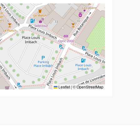
Leaflet
|
©
OpenStreetMap