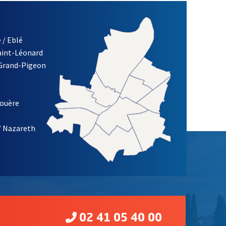
 / Eblé
Saint-Léonard
 Grand-Pigeon
ETTRE D'INFORMATION DE LA VILLE D'ANGERS
louère
/ Nazareth
02 41 05 40 00