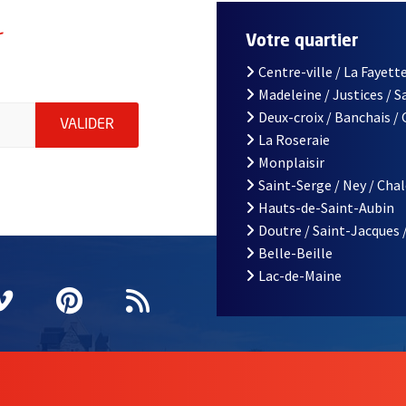
r
Votre quartier
Centre-ville / La Fayette
Madeleine / Justices / 
le d'Angers, indiquez votre email (champ obligatoire)
Deux-croix / Banchais /
ENVOYER MA DEMANDE D'INSCRIPTION À LA L
VALIDER
La Roseraie
Monplaisir
Saint-Serge / Ney / Cha
Hauts-de-Saint-Aubin
Doutre / Saint-Jacques 
Belle-Beille
Lac-de-Maine
nêtre
elle fenêtre
e nouvelle fenêtre
agram
vre une nouvelle fenêtre
Vimeo
, Ouvre une nouvelle fenêtre
Pinterest
, Ouvre une nouvelle fenêtre
Flux RSS