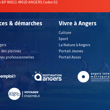
on BP 80011 49020 ANGERS Cedex 02
ices & démarches
Vivre à Angers
Culture
é
Sport
, Ouvre une nouvelle fenêtre
gers
La Nature à Angers
 des piscines
Portail Jeunes
es professionnelles
Portail Assos
lle fenêtre
, Ouvre une nouvelle fenêtre
, Ouvre une nouvelle fenêtre
, Ouvre une nouvelle fenêtre