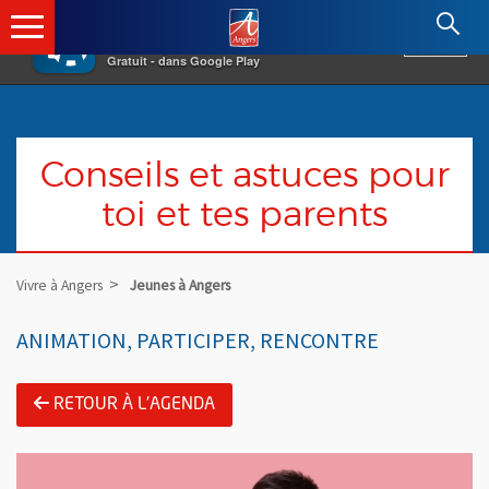
×
Angers.fr : Retour à l'accueil
AF
Vivre à Angers
VOIR
Ville d'Angers
Gratuit - dans Google Play
Conseils et astuces pour
toi et tes parents
Vivre à Angers
Jeunes à Angers
ANIMATION, PARTICIPER, RENCONTRE
RETOUR À L'AGENDA