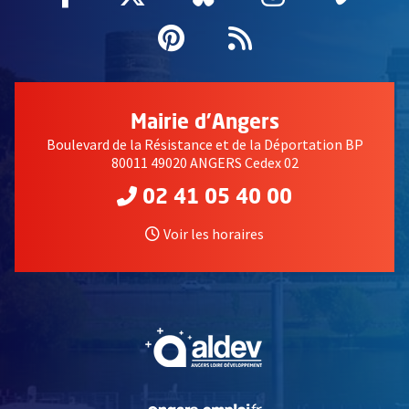
Pinterest
, Ouvre une nouvell
Flux RSS
Mairie d'Angers
Boulevard de la Résistance et de la Déportation BP
80011 49020 ANGERS Cedex 02
02 41 05 40 00
Voir les horaires
, Ouvre une nouvelle fe
, Ouvre une nouvelle fe