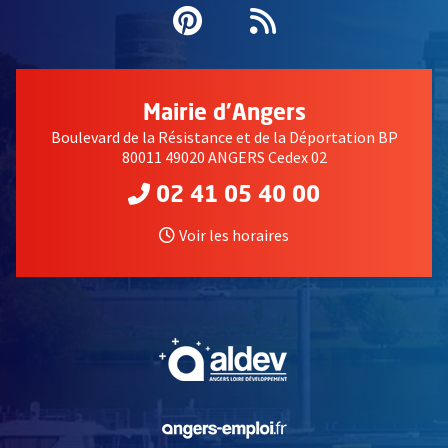
Pinterest
, Ouvre une nouvell
Flux RSS
Mairie d'Angers
Boulevard de la Résistance et de la Déportation BP
80011 49020 ANGERS Cedex 02
02 41 05 40 00
Voir les horaires
, Ouvre une nouvelle fe
, Ouvre une nouvelle fe