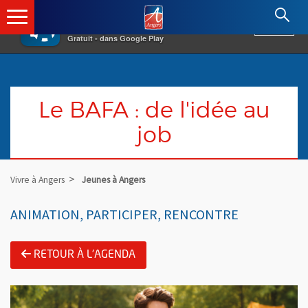
×
Angers.fr : Retour à l'accueil
AF
Vivre à Angers
VOIR
Ville d'Angers
Gratuit - dans Google Play
Le BAFA : de l'idée au
job
Vivre à Angers
Jeunes à Angers
ANIMATION, PARTICIPER, RENCONTRE
RETOUR À L'AGENDA