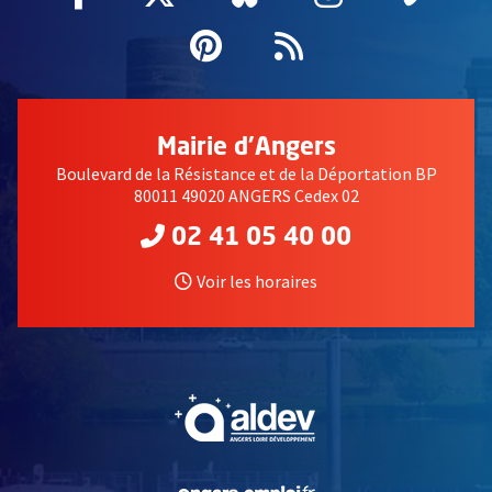
Pinterest
, Ouvre une nouvell
Flux RSS
Mairie d'Angers
Boulevard de la Résistance et de la Déportation BP
80011 49020 ANGERS Cedex 02
02 41 05 40 00
Voir les horaires
, Ouvre une nouvelle fe
, Ouvre une nouvelle fe