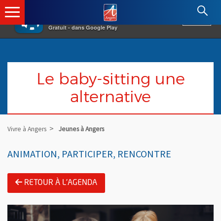
×
Angers.fr : Retour à l'accueil
AF
Vivre à Angers
VOIR
Ville d'Angers
Gratuit - dans Google Play
Le baby-sitting une
alternative
Vivre à Angers
Jeunes à Angers
ANIMATION, PARTICIPER, RENCONTRE
RETOUR À L'AGENDA