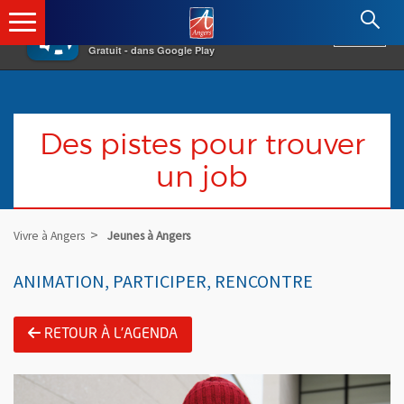
×
Angers.fr : Retour à l'accueil
AF
Vivre à Angers
VOIR
Ville d'Angers
Gratuit - dans Google Play
Des pistes pour trouver
un job
Vivre à Angers
Jeunes à Angers
ANIMATION, PARTICIPER, RENCONTRE
RETOUR À L'AGENDA