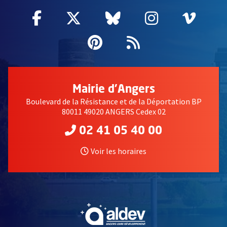
Facebook
, Ouvre une nouvelle fenêtre
Twitter
, Ouvre une nouvelle fe
Bluesky
, Ouvre une nouv
Instagram
, Ouvre un
Vime
, Ouv
Pinterest
, Ouvre une nouvell
Flux RSS
Mairie d'Angers
Boulevard de la Résistance et de la Déportation BP
80011 49020 ANGERS Cedex 02
02 41 05 40 00
Voir les horaires
, Ouvre une nouvelle fe