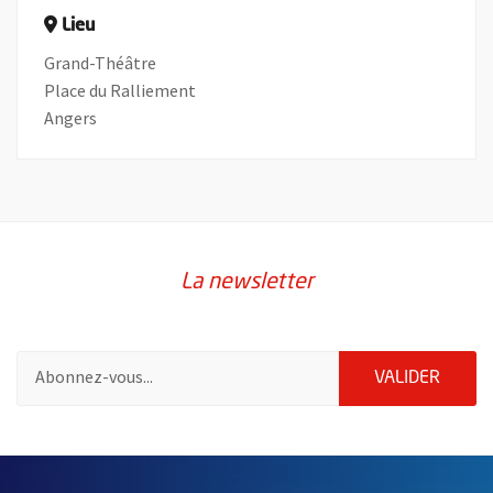
Lieu
Grand-Théâtre
Place du Ralliement
Angers
La newsletter
Pour vous inscrire à la lettre d'information de la ville d'Angers
ENVOY
VALIDER
59115