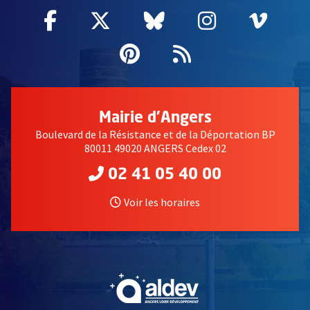
Facebook
, Ouvre une nouvelle fenêtre
Twitter
, Ouvre une nouvelle fe
Bluesky
, Ouvre une nouv
Instagram
, Ouvre un
Vime
, Ouv
Pinterest
, Ouvre une nouvell
Flux RSS
Mairie d'Angers
Boulevard de la Résistance et de la Déportation BP
80011 49020 ANGERS Cedex 02
02 41 05 40 00
Voir les horaires
, Ouvre une nouvelle fe