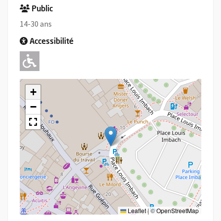
Public
14-30 ans
Accessibilité
Adapté pour l'handicap Moteur
+
−
Leaflet
|
©
OpenStreetMap