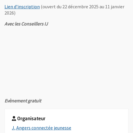
, Ouvre une nouvelle fenêtre
Lien d’inscription
(ouvert du 22 décembre 2025 au 11 janvier
2026)
Avec les Conseillers IJ
Evènement gratuit
Organisateur
, Ouvre une nouvelle fenêtre
J, Angers connectée jeunesse