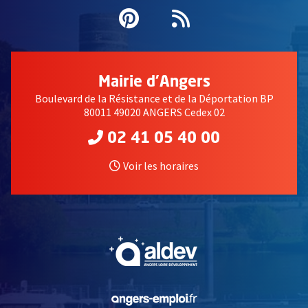
Pinterest
, Ouvre une nouvell
Flux RSS
Mairie d'Angers
Boulevard de la Résistance et de la Déportation BP
80011 49020 ANGERS Cedex 02
02 41 05 40 00
Voir les horaires
, Ouvre une nouvelle fe
, Ouvre une nouvelle fe