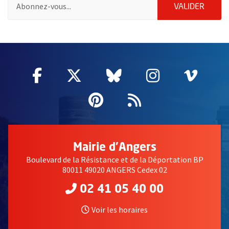
Pour vous inscrire à la lettre d'information de la ville d'Angers
ENVOY
VALIDER
59115
Facebook
, Ouvre une nouvelle fenêtre
Twitter
, Ouvre une nouvelle fe
Bluesky
, Ouvre une nouv
Instagram
, Ouvre un
Vime
, Ouv
Pinterest
, Ouvre une nouvell
Flux RSS
Mairie d'Angers
Boulevard de la Résistance et de la Déportation BP
80011 49020 ANGERS Cedex 02
02 41 05 40 00
Voir les horaires