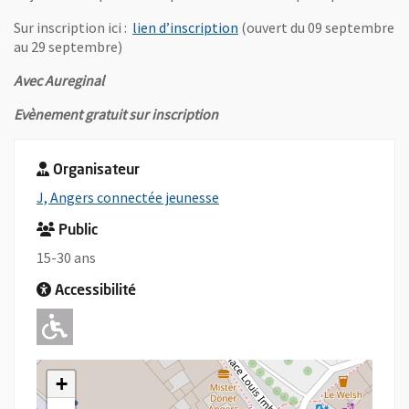
, Ouvre une nouvelle fenêtr
Sur inscription ici :
lien d’inscription
(ouvert du 09 septembre
au 29 septembre)
Avec Aureginal
Evènement gratuit sur inscription
Organisateur
, Ouvre une nouvelle fenêtre
J, Angers connectée jeunesse
Public
15-30 ans
Accessibilité
Adapté pour l'handicap Moteur
+