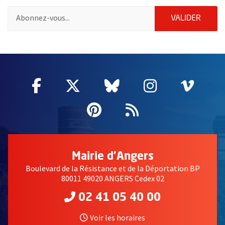
Pour vous inscrire à la lettre d'information de la ville d'Angers
ENVOY
VALIDER
59115
Facebook
, Ouvre une nouvelle fenêtre
Twitter
, Ouvre une nouvelle fe
Bluesky
, Ouvre une nouv
Instagram
, Ouvre un
Vime
, Ouv
Pinterest
, Ouvre une nouvell
Flux RSS
Mairie d'Angers
Boulevard de la Résistance et de la Déportation BP
80011 49020 ANGERS Cedex 02
02 41 05 40 00
Voir les horaires