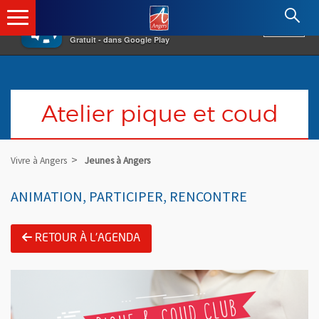
×
Angers.fr : Retour à l'accueil
AF
Vivre à Angers
VOIR
Ville d'Angers
Gratuit - dans Google Play
Atelier pique et coud
Vivre à Angers
Jeunes à Angers
ANIMATION, PARTICIPER, RENCONTRE
RETOUR À L'AGENDA