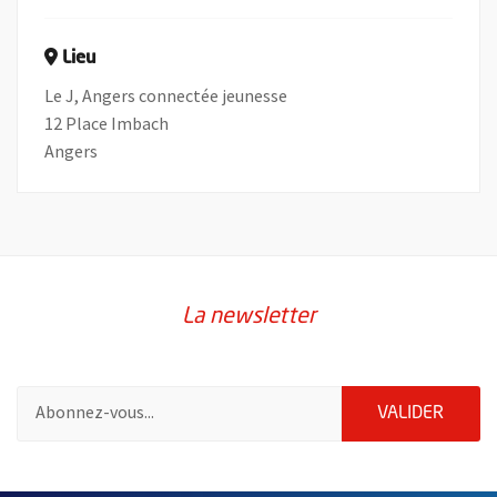
Lieu
Le J, Angers connectée jeunesse
12 Place Imbach
Angers
La newsletter
Pour vous inscrire à la lettre d'information de la ville d'Angers
ENVOY
VALIDER
59115