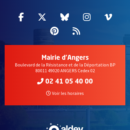
Facebook
, Ouvre une nouvelle fenêtre
Twitter
, Ouvre une nouvelle fe
Bluesky
, Ouvre une nouv
Instagram
, Ouvre un
Vime
, Ouv
Pinterest
, Ouvre une nouvell
Flux RSS
Mairie d'Angers
Boulevard de la Résistance et de la Déportation BP
80011 49020 ANGERS Cedex 02
02 41 05 40 00
Voir les horaires
, Ouvre une nouvelle fe