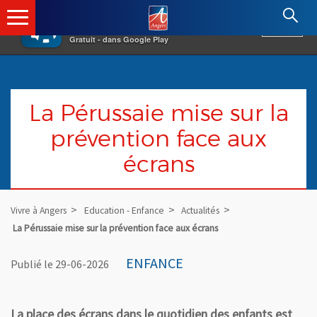
×
Angers.fr : Retour à l'accueil
AF
Vivre à Angers
VOIR
Ville d'Angers
Gratuit - dans Google Play
La Pérussaie mise sur la
prévention face aux
écrans
Vivre à Angers
Education - Enfance
Actualités
La Pérussaie mise sur la prévention face aux écrans
ENFANCE
Publié le 29-06-2026
La place des écrans dans le quotidien des enfants est