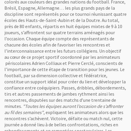
colorés aux couleurs des grandes nations du football. France,
Brésil, Espagne, Allemagne… les plus grands pays de la
discipline sont représentés pour ce tournoi réunissant quatre
écoles des Hauts-de-Saint-Aubin et de la Doutre. Au total,
près de 80 enfants, répartis en huit équipes mixtes de 9 à 10
joueurs, s’affrontent sur quatre terrains aménagés pour
l’occasion. Chaque équipe compte des représentants de
chacune des écoles afin de favoriser les rencontres et
l’interconnaissance entre les futurs collégiens. Un objectif
au cœur de ce projet sportif coordonné par les animateurs
périscolaires Adrien Colliaux et Pierre Cerclé, conscients de
l’importance de cette étape de transition pour les jeunes. Le
football, par sa dimension collective et fédératrice,
constitue un support idéal pour créer du lien et développer la
confiance entre coéquipiers. Passes, dribbles, débordements,
tirs et autres passements de jambes rythment ainsi les
rencontres, disputées sur des matchs d’une trentaine de
minutes.
"Toutes les équipes auront l’occasion de s’affronter
au fil des semaines"
, expliquent les animateurs alors que les
rencontres s’achèvent. Victoire, défaite ou match nul, cette
journée a donné lieu à de belles confrontations, riches en
rebondissements et en remontées spectaculaires. Les