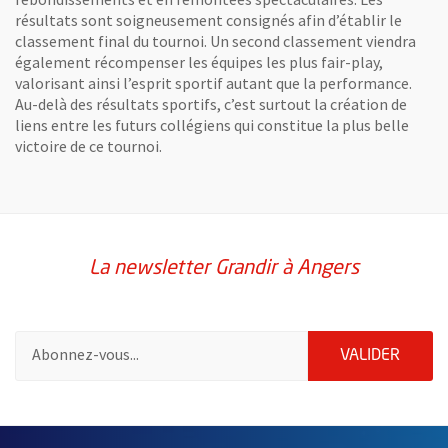
résultats sont soigneusement consignés afin d’établir le
classement final du tournoi. Un second classement viendra
également récompenser les équipes les plus fair-play,
valorisant ainsi l’esprit sportif autant que la performance.
Au-delà des résultats sportifs, c’est surtout la création de
liens entre les futurs collégiens qui constitue la plus belle
victoire de ce tournoi.
La newsletter Grandir à Angers
Pour vous inscrire à la lettre d'information Grandir à Angers, i
ENVOY
VALIDER
67042