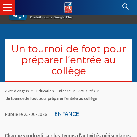
×
Angers.fr : Retour à l'accueil
AF
Vivre à Angers
VOIR
Ville d'Angers
Gratuit - dans Google Play
Un tournoi de foot pour
préparer l’entrée au
collège
Vivre à Angers
Education - Enfance
Actualités
Un tournoi de foot pour préparer l’entrée au collège
ENFANCE
Publié le 25-06-2026
Chaque vendredi, sur les temps d’activités périscolaires,