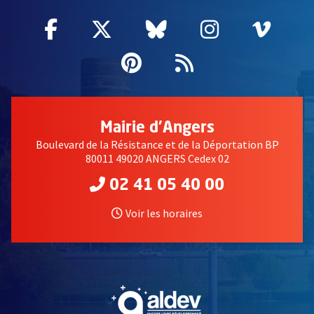
Facebook
, Ouvre une nouvelle fenêtre
Twitter
, Ouvre une nouvelle fe
Bluesky
, Ouvre une nouv
Instagram
, Ouvre un
Vime
, Ouv
Pinterest
, Ouvre une nouvell
Flux RSS
Mairie d'Angers
Boulevard de la Résistance et de la Déportation BP
80011 49020 ANGERS Cedex 02
02 41 05 40 00
Voir les horaires
, Ouvre une nouvelle fe