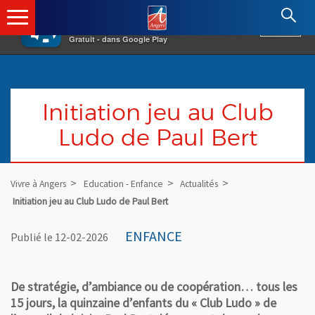
×
Angers.fr : Retour à l'accueil
AF
Vivre à Angers
VOIR
Ville d'Angers
Gratuit - dans Google Play
Initiation jeu au Club
Ludo de Paul Bert
Vivre à Angers
Education - Enfance
Actualités
Initiation jeu au Club Ludo de Paul Bert
ENFANCE
Publié le 12-02-2026
De stratégie, d’ambiance ou de coopération… tous les
15 jours, la quinzaine d’enfants du « Club Ludo » de