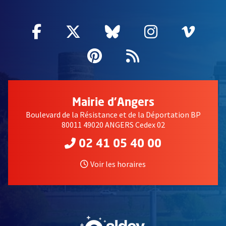
Facebook
, Ouvre une nouvelle fenêtre
Twitter
, Ouvre une nouvelle fe
Bluesky
, Ouvre une nouv
Instagram
, Ouvre un
Vime
, Ouv
Pinterest
, Ouvre une nouvell
Flux RSS
Mairie d'Angers
Boulevard de la Résistance et de la Déportation BP
80011 49020 ANGERS Cedex 02
02 41 05 40 00
Voir les horaires
, Ouvre une nouvelle fe