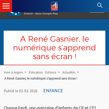
×
Angers.fr : Retour à l'accueil
AF
Vivre à Angers
VOIR
Ville d'Angers
Gratuit - dans Google Play
A René Gasnier, le
numérique s’apprend
sans écran !
Vivre à Angers
Education - Enfance
Actualités
A René Gasnier, le numérique s’apprend sans écran !
ENFANCE
Publié le 02-02-2026
Chaque lundi, une quinzaine d’enfants de CP et CE1