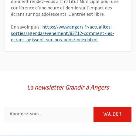
donnent rendez-vous à l'Institut Municipal pour une
conférence d'une heure et demie sur l'impact des
écrans sur nos adolescents. L'entrée est libre.
En savoir plus :
https://www.angers.fr/actualites-
sorties/agenda/evenement/83712-comment-les-
, Ouvre une nouvel
ecrans-agissent-sur-nos-ados/index.html
La newsletter Grandir à Angers
Pour vous inscrire à la lettre d'information Grandir à Angers, i
ENVOY
VALIDER
66651