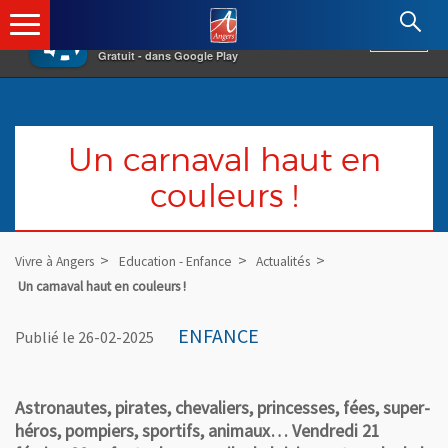
×
Angers.fr : Retour à l'accueil
AF
Vivre à Angers
VOIR
Ville d'Angers
Gratuit - dans Google Play
Un carnaval haut en
couleurs !
Vivre à Angers
Education - Enfance
Actualités
Un carnaval haut en couleurs !
ENFANCE
Publié le 26-02-2025
Astronautes, pirates, chevaliers, princesses, fées, super-
héros, pompiers, sportifs, animaux… Vendredi 21