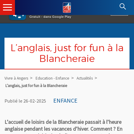
×
Angers.fr : Retour à l'accueil
AF
Vivre à Angers
VOIR
Ville d'Angers
Gratuit - dans Google Play
L’anglais, just for fun à la
Blancheraie
Vivre à Angers
Education - Enfance
Actualités
L’anglais, just for fun à la Blancheraie
ENFANCE
Publié le 26-02-2025
L’accueil de loisirs de la Blancheraie passait à l’heure
anglaise pendant les vacances d’hiver. Comment ? En