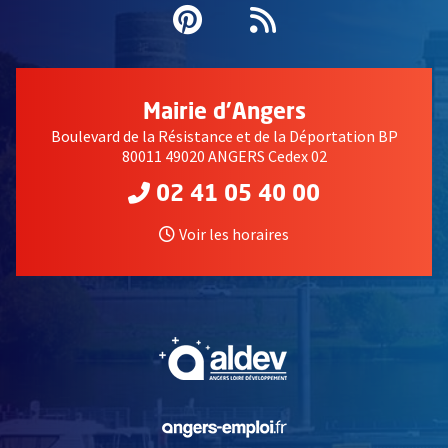
Pinterest
, Ouvre une nouvell
Flux RSS
Mairie d'Angers
Boulevard de la Résistance et de la Déportation BP
80011 49020 ANGERS Cedex 02
02 41 05 40 00
Voir les horaires
, Ouvre une nouvelle fe
, Ouvre une nouvelle fe