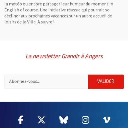
la météo ou encore partager leur humeur du moment in
English of course. Une initiative réussie qui pourrait se
décliner aux prochaines vacances sur un autre accueil de
loisirs de la Ville. A suivre !
La newsletter Grandir à Angers
Pour vous inscrire à la lettre d'information Grandir à Angers, i
ENVOY
VALIDER
66060
Facebook
, Ouvre une nouvelle fenêtre
Twitter
, Ouvre une nouvelle fe
Bluesky
, Ouvre une nouv
Instagram
, Ouvre un
Vime
, Ouv