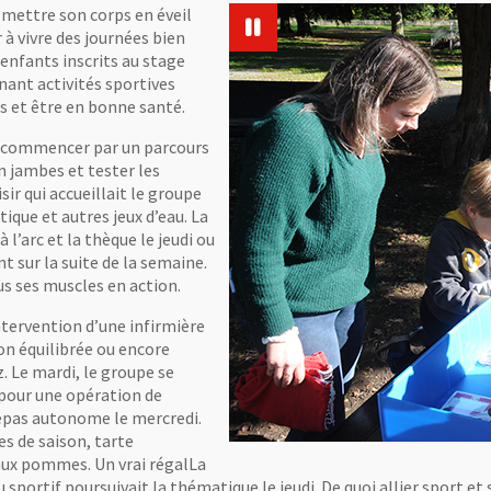
: mettre son corps en éveil
 à vivre des journées bien
s enfants inscrits au stage
ant activités sportives
ps et être en bonne santé.
. A commencer par un parcours
n jambes et tester les
sir qui accueillait le groupe
ique et autres jeux d’eau. La
à l’arc et la thèque le jeudi ou
t sur la suite de la semaine.
us ses muscles en action.
ntervention d’une infirmière
ion équilibrée ou encore
z. Le mardi, le groupe se
 pour une opération de
 repas autonome le mercredi.
s de saison, tarte
aux pommes. Un vrai régalLa
sportif poursuivait la thématique le jeudi. De quoi allier sport e