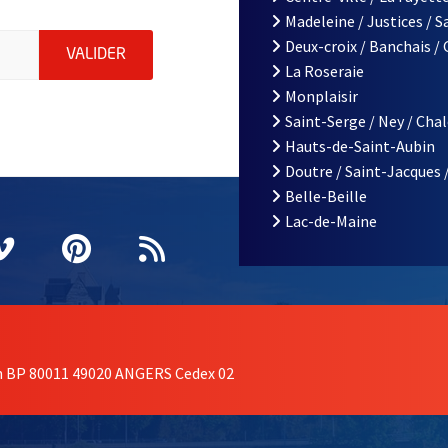
Madeleine / Justices / 
à Angers, indiquez votre email (champ obligatoire)
Deux-croix / Banchais /
ENVOYER MA DEMANDE D'INSCRIPTION À LA L
VALIDER
La Roseraie
Monplaisir
Saint-Serge / Ney / Cha
Hauts-de-Saint-Aubin
Doutre / Saint-Jacques 
Belle-Beille
Lac-de-Maine
nêtre
elle fenêtre
e nouvelle fenêtre
agram
vre une nouvelle fenêtre
Vimeo
, Ouvre une nouvelle fenêtre
Pinterest
, Ouvre une nouvelle fenêtre
Flux RSS
on BP 80011 49020 ANGERS Cedex 02