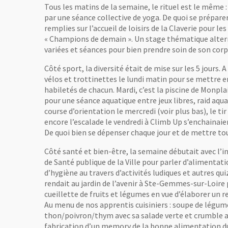
Tous les matins de la semaine, le rituel est le même 
par une séance collective de yoga. De quoi se préparer
remplies sur l’accueil de loisirs de la Claverie pour le
« Champions de demain ». Un stage thématique altern
variées et séances pour bien prendre soin de son cor
Côté sport, la diversité était de mise sur les 5 jours
vélos et trottinettes le lundi matin pour se mettre e
habiletés de chacun. Mardi, c’est la piscine de Monplai
pour une séance aquatique entre jeux libres, raid aquat
course d’orientation le mercredi (voir plus bas), le tir 
encore l’escalade le vendredi à Climb Up s’enchainaien
De quoi bien se dépenser chaque jour et de mettre to
Côté santé et bien-être, la semaine débutait avec l’i
de Santé publique de la Ville pour parler d’alimentat
d’hygiène au travers d’activités ludiques et autres qui
rendait au jardin de l’avenir à Ste-Gemmes-sur-Loire
cueillette de fruits et légumes en vue d’élaborer un
Au menu de nos apprentis cuisiniers : soupe de légume
thon/poivron/thym avec sa salade verte et crumble 
fabrication d’un memory de la bonne alimentation du 