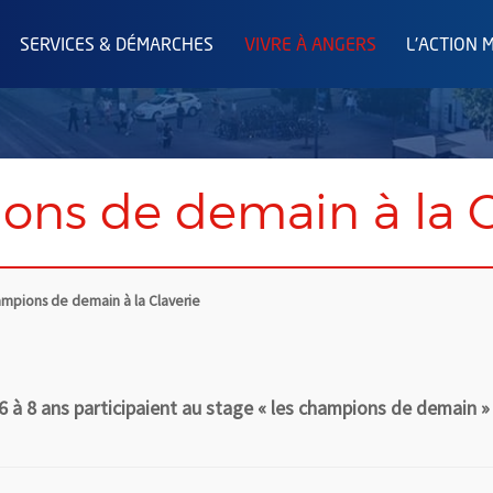
SERVICES & DÉMARCHES
VIVRE À ANGERS
L'ACTION 
ons de demain à la C
ampions de demain à la Claverie
 à 8 ans participaient au stage « les champions de demain » à