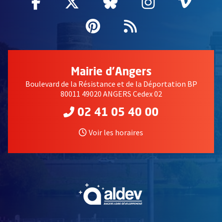
Facebook
, Ouvre une nouvelle fenêtre
Twitter
, Ouvre une nouvelle fe
Bluesky
, Ouvre une nouv
Instagram
, Ouvre un
Vime
, Ouv
Pinterest
, Ouvre une nouvell
Flux RSS
défi de ce relais amusant et instructif proposé par les ambassadeurs du tri de l
Mairie d'Angers
Boulevard de la Résistance et de la Déportation BP
80011 49020 ANGERS Cedex 02
02 41 05 40 00
Voir les horaires
, Ouvre une nouvelle fe
, Ouvre une nouvelle fe