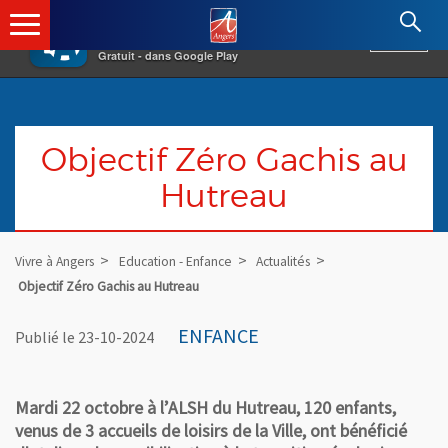
×
Angers.fr : Retour à l'accueil
AF
Vivre à Angers
VOIR
Ville d'Angers
Gratuit - dans Google Play
Objectif Zéro Gachis au
Hutreau
Vivre à Angers
Education - Enfance
Actualités
Objectif Zéro Gachis au Hutreau
ENFANCE
Publié le 23-10-2024
Mardi 22 octobre à l’ALSH du Hutreau, 120 enfants,
venus de 3 accueils de loisirs de la Ville, ont bénéficié