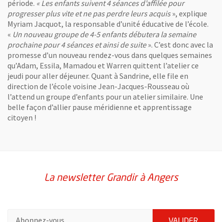
période.
« Les enfants suivent 4 séances d’affilée pour
Adam, tout sourire, paré pour le départ
progresser plus vite et ne pas perdre leurs acquis
», explique
Myriam Jacquot, la responsable d’unité éducative de l’école.
«
Un nouveau groupe de 4-5 enfants débutera la semaine
prochaine pour 4 séances et ainsi de suite
». C’est donc avec la
promesse d’un nouveau rendez-vous dans quelques semaines
qu’Adam, Essila, Mamadou et Warren quittent l’atelier ce
jeudi pour aller déjeuner. Quant à Sandrine, elle file en
direction de l’école voisine Jean-Jacques-Rousseau où
l’attend un groupe d’enfants pour un atelier similaire. Une
belle façon d’allier pause méridienne et apprentissage
Beaucoup d'envie pour Mamadou.
citoyen !
La newsletter Grandir à Angers
Pour vous inscrire à la lettre d'information Grandir à Angers, i
Concentration maximum chez Essila
ENVOY
VALIDER