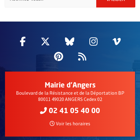
65809
Facebook
, Ouvre une nouvelle fenêtre
Twitter
, Ouvre une nouvelle fe
Bluesky
, Ouvre une nouv
Instagram
, Ouvre un
Vime
, Ouv
Pinterest
, Ouvre une nouvell
Flux RSS
Un petit coup de main pour démarrer le pédalage
Mairie d'Angers
Boulevard de la Résistance et de la Déportation BP
80011 49020 ANGERS Cedex 02
02 41 05 40 00
Voir les horaires