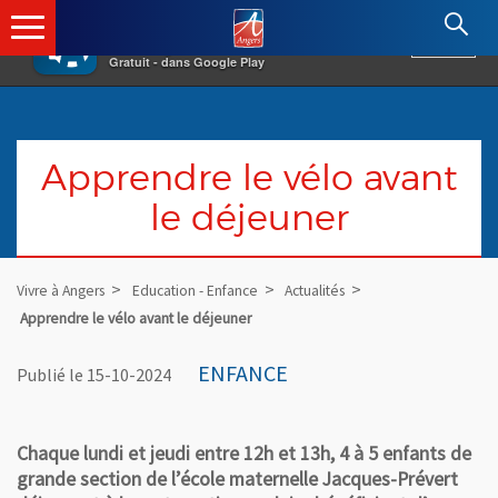
×
Angers.fr : Retour à l'accueil
AF
Vivre à Angers
VOIR
Ville d'Angers
Gratuit - dans Google Play
Apprendre le vélo avant
le déjeuner
Vivre à Angers
Education - Enfance
Actualités
Apprendre le vélo avant le déjeuner
ENFANCE
Publié le 15-10-2024
Chaque lundi et jeudi entre 12h et 13h, 4 à 5 enfants de
grande section de l’école maternelle Jacques-Prévert