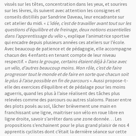
vissés sur les têtes, concentration dans les yeux, et sourires
sur les lèvres, ils suivent avec attention les consignes et
Un peu d'appréhension à l'heure de se lancer chez Warren
conseils distillés par Sandrine Daveau, leur encadrante sur
cet atelier du midi. «
L’idée, c’est de travailler avant tout sur les
questions d’équilibre et de freinage, deux notions essentielles
dans l’apprentissage du vélo
», explique l’animatrice sportive
qui encadre depuis plusieurs années ces ateliers sur l’école.
Avec beaucoup de patience et de pédagogie, elle accompagne
chacun des 4 enfants en tenant compte de leur niveau
respectif. «
Dans le groupe, certains étaient déjà à l’aise avec
un vélo, d’autres beaucoup moins. Mon rôle, c’est de faire
progresser tout le monde et de faire en sorte que chacun soit
le plus à l’aise possible en fin de parcours
». Aussi propose-t-
elle des exercices d’équilibre et de pédalage pour les moins
aguerris, quand les plus à l’aise réalisent des tâches plus
relevées comme des parcours ou autres slaloms. Passer entre
des plots posés au sol, lâcher brièvement une main en
franchissant une ligne, maitriser son vélo en roue libre en
ligne droite, savoir s’arrêter dans une zone donnée… Les
propositions s’enchainent pour le plus grand plaisir de nos 4
apprentis cyclistes dont c’était la dernière séance sur cette