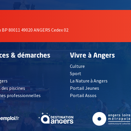
on BP 80011 49020 ANGERS Cedex 02
ices & démarches
Vivre à Angers
Culture
é
Sport
, Ouvre une nouvelle fenêtre
gers
La Nature à Angers
 des piscines
Portail Jeunes
es professionnelles
Portail Assos
lle fenêtre
, Ouvre une nouvelle fenêtre
, Ouvre une nouvelle fenêtre