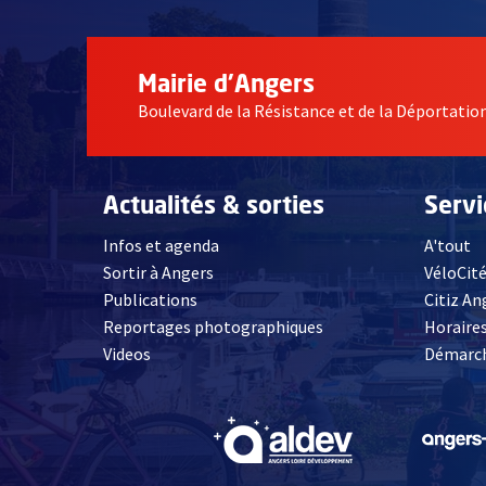
Mairie d'Angers
Boulevard de la Résistance et de la Déportati
Actualités & sorties
Serv
Toujours beaucoup de succès pour les jeux en bois
Infos et agenda
A'tout
Sortir à Angers
VéloCit
Publications
Citiz An
Reportages photographiques
Horaires
, Ouvre une nouvelle fenêtre
Videos
Démarch
, Ouvre une nouve