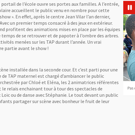
portail de l’école ouvre ses portes aux familles. A l’entrée,
olaire accueillent le public venu en nombre pour cette
ow ». En effet, après le centre Jean Vilar l’an dernier,
 Avec un premier temps consacré à des jeux en extérieur.
rand profitent des animations mises en place par les équipes
e temps de se retrouver et de papoter à l’ombre des arbres.
ctivités menées sur les TAP durant l’année. Un vrai
e partie avant le show !
ène installée dans la seconde cour. Et c’est parti pour une
e de TAP maternel est chargé d’ambiancer le public
rchestrée par Chloé et Eléna, les 2 animatrices référentes
eillée
 le relais enchainant tour à tour des spectacles de
Un peu d'adresse en patientant avec le spectacle
Pas 
Loïc ou de danse avec Stéphanie. Le tout devant un public
nfants partager sur scène avec bonheur le fruit de leur