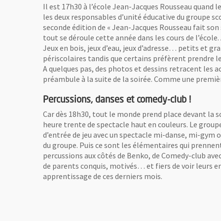
Il est 17h30 à l’école Jean-Jacques Rousseau quand le 
les deux responsables d’unité éducative du groupe sc
seconde édition de « Jean-Jacques Rousseau fait son sh
tout se déroule cette année dans les cours de l’école.
Jeux en bois, jeux d’eau, jeux d’adresse… petits et g
périscolaires tandis que certains préfèrent prendre l
A quelques pas, des photos et dessins retracent les a
préambule à la suite de la soirée. Comme une premièr
Percussions, danses et comedy-club !
Car dès 18h30, tout le monde prend place devant la sc
heure trente de spectacle haut en couleurs. Le group
d’entrée de jeu avec un spectacle mi-danse, mi-gym o
Des jeux d'eau appréciés en cette journée chaude et ensol
du groupe. Puis ce sont les élémentaires qui prennent
au
Des jeux d'eau appréciés en cette journée chaude et ensoleillée
percussions aux côtés de Benko, de Comedy-club avec 
de parents conquis, motivés… et fiers de voir leurs e
apprentissage de ces derniers mois.