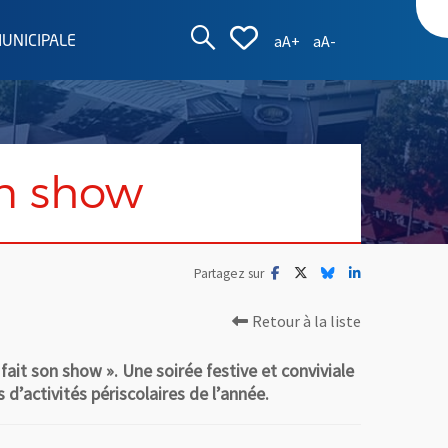
AFFICHER LA ZON
AFFICHER LA L
Augmenter la taille d
Réduire la taille
aA+
aA-
MUNICIPALE
on show
Facebook
, Ouvre une nouvelle fenêtre
Twitter
, Ouvre une nouvelle fe
Bluesky
, Ouvre une nouvell
LinkedIn
, Ouvre une no
Partagez sur
Retour à la liste
fait son show ». Une soirée festive et conviviale
 d’activités périscolaires de l’année.