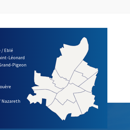
 / Eblé
Saint-Léonard
 Grand-Pigeon
ETTRE D'INFORMATION DES ASSOCIATIONS DE LA VILLE D'ANG
louère
/ Nazareth