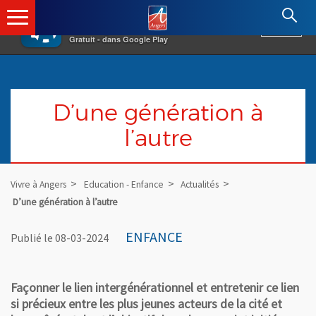
×
Angers.fr : Retour à l'accueil
AF
Vivre à Angers
VOIR
Ville d'Angers
Gratuit - dans Google Play
D’une génération à
l’autre
Vivre à Angers
Education - Enfance
Actualités
D’une génération à l’autre
ENFANCE
Publié le 08-03-2024
Façonner le lien intergénérationnel et entretenir ce lien
si précieux entre les plus jeunes acteurs de la cité et