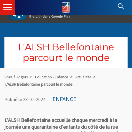
×
Angers.fr : Retour à l'accueil
AF
Vivre à Angers
VOIR
Ville d'Angers
Gratuit - dans Google Play
L’ALSH Bellefontaine
parcourt le monde
Vivre à Angers
Education - Enfance
Actualités
L’ALSH Bellefontaine parcourt le monde
ENFANCE
Publié le 23-01-2024
L’ALSH Bellefontaine accueille chaque mercredi à la
journée une quarantaine d’enfants du côté de la rue