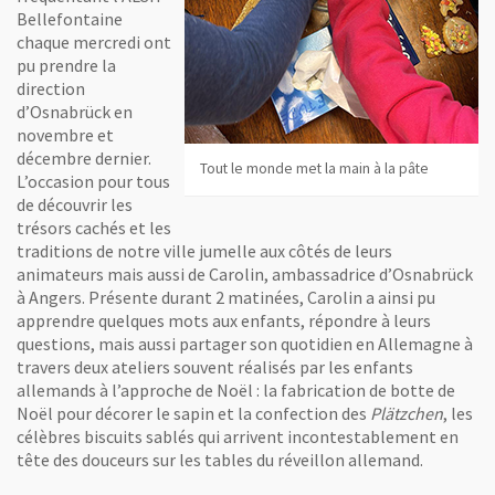
Bellefontaine
chaque mercredi ont
pu prendre la
direction
d’Osnabrück en
novembre et
décembre dernier.
Beaucoup d'attention lors de la fabrication de Plätzchen
gustation ?
Tout le monde met la main à la pâte
L’occasion pour tous
de découvrir les
trésors cachés et les
traditions de notre ville jumelle aux côtés de leurs
animateurs mais aussi de Carolin, ambassadrice d’Osnabrück
à Angers. Présente durant 2 matinées, Carolin a ainsi pu
apprendre quelques mots aux enfants, répondre à leurs
questions, mais aussi partager son quotidien en Allemagne à
travers deux ateliers souvent réalisés par les enfants
allemands à l’approche de Noël : la fabrication de botte de
Noël pour décorer le sapin et la confection des
Plätzchen
, les
célèbres biscuits sablés qui arrivent incontestablement en
tête des douceurs sur les tables du réveillon allemand.