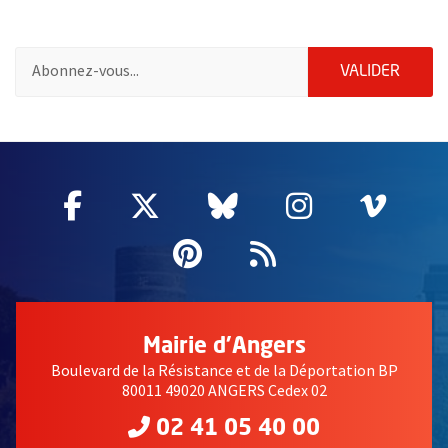
Pour vous inscrire à la lettre d'information Grandir à Angers, i
ENVOY
VALIDER
65277
Facebook
, Ouvre une nouvelle fenêtre
Twitter
, Ouvre une nouvelle fe
Bluesky
, Ouvre une nouv
Instagram
, Ouvre un
Vime
, Ouv
Pinterest
, Ouvre une nouvell
Flux RSS
Mairie d'Angers
Boulevard de la Résistance et de la Déportation BP
80011 49020 ANGERS Cedex 02
02 41 05 40 00