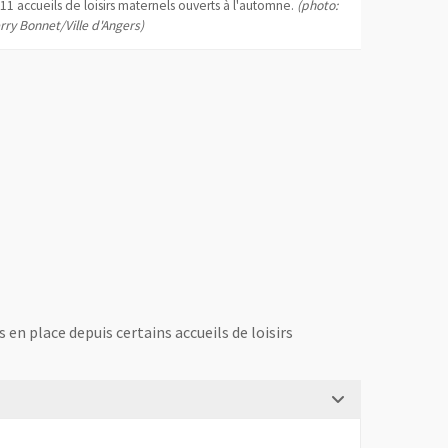
11 accueils de loisirs maternels ouverts à l'automne.
(photo:
les enfants d
rry Bonnet/Ville d'Angers)
 en place depuis certains accueils de loisirs