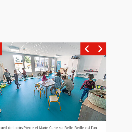
net/Ville d'Angers)
cueil de loisirs Pierre et Marie Curie sur Belle-Beille est l'un
Situé en plei