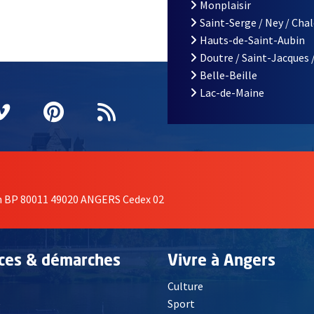
Monplaisir
Saint-Serge / Ney / Cha
Hauts-de-Saint-Aubin
Doutre / Saint-Jacques 
Belle-Beille
Lac-de-Maine
nêtre
elle fenêtre
e nouvelle fenêtre
agram
vre une nouvelle fenêtre
Vimeo
, Ouvre une nouvelle fenêtre
Pinterest
, Ouvre une nouvelle fenêtre
Flux RSS
on BP 80011 49020 ANGERS Cedex 02
ices & démarches
Vivre à Angers
Culture
é
Sport