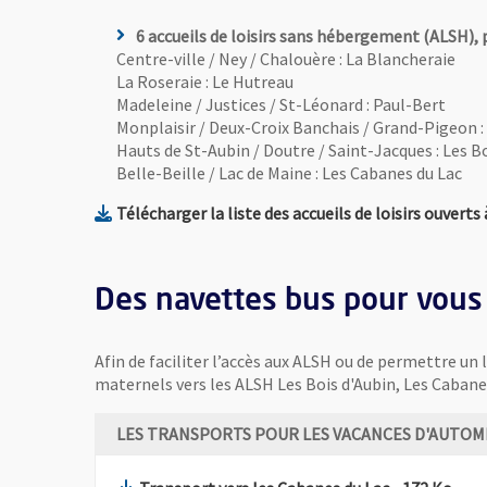
6 accueils de loisirs sans hébergement (ALSH), p
Centre-ville / Ney / Chalouère : La Blancheraie
La Roseraie : Le Hutreau
Madeleine / Justices / St-Léonard : Paul-Bert
Monplaisir / Deux-Croix Banchais / Grand-Pigeon : 
Hauts de St-Aubin / Doutre / Saint-Jacques : Les B
Belle-Beille / Lac de Maine : Les Cabanes du Lac
Télécharger la liste des accueils de loisirs ouvert
Des navettes bus pour vous f
Situé en pleine nature, Le Hutreau est l'un des 6 ALSH accue
Afin de faciliter l’accès aux ALSH ou de permettre un 
maternels vers les ALSH Les Bois d'Aubin, Les Cabanes
LES TRANSPORTS POUR LES VACANCES D'AUTO
, Fichier au 
, Ou