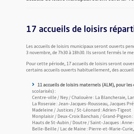
17 accueils de loisirs réparti
Les accueils de loisirs municipaux seront ouverts pe
3 novembre, de 7h30 à 18h30. Ils seront fermés le m
Pour cette période, 17 accueils de loisirs seront ouvert
certains accueils ouverts habituellement, des accueil
11 accueils de loisirs maternels (ALM), pour les
scolarisés) :
Centre-ville / Ney / Chalouère : La Blancheraie, Lar
La Roseraie : Jean-Jacques-Rousseau, Jacques Pré
Madeleine / Justices / St-Léonard : Adrien-Tigeot
Monplaisir / Deux-Croix Banchais / Grand-Pigeon : 
Hauts de St-Aubin / Doutre / Saint-Jacques : Anne
Belle-Beille / Lac de Maine : Pierre-et-Marie-Curie
L'accueil de loisirs Pierre et Marie Curie sur Belle-Beille es