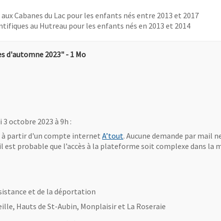
 aux Cabanes du Lac pour les enfants nés entre 2013 et 2017
ntifiques au Hutreau pour les enfants nés en 2013 et 2014
, Fichier au format Pdf
, Ouvre une nouvelle fenêtre
ces d'automne 2023"
- 1 Mo
s
 3 octobre 2023 à 9h :
, Ouvre une nouvelle fenêtre
, à partir d'un compte internet
A’tout
. Aucune demande par mail ne 
 il est probable que l’accès à la plateforme soit complexe dans la 
ésistance et de la déportation
eille, Hauts de St-Aubin, Monplaisir et La Roseraie