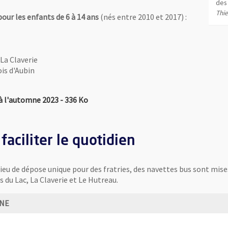
les enfants de 6 à 14 ans.
(photo: Thierry Bonnet/Ville d'Angers)
des 
Thie
our les enfants de 6 à 14 ans
(nés entre 2010 et 2017) :
La Claverie
ois d'Aubin
, Fichier au format Pdf
, Ouvre une nouvelle fenêtre
s à l'automne 2023
- 336 Ko
aciliter le quotidien
illant les enfants de 6 à 14 ans.
(photo: Thierry Bonnet/Ville d'Angers)
lieu de dépose unique pour des fratries, des navettes bus sont mises
 du Lac, La Claverie et Le Hutreau.
MNE
format Pdf
vre une nouvelle fenêtre