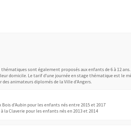
mat Pdf
 une nouvelle fenêtre
df
nouvelle fenêtre
f
nouvelle fenêtre
ges thématiques sont également proposés aux enfants de 6 à 12 ans
 à leur domicile. Le tarif d’une journée en stage thématique est le m
 des animateurs diplomés de la Ville d'Angers.
x Bois d'Aubin pour les enfants nés entre 2015 et 2017
 à la Claverie pour les enfants nés en 2013 et 2014