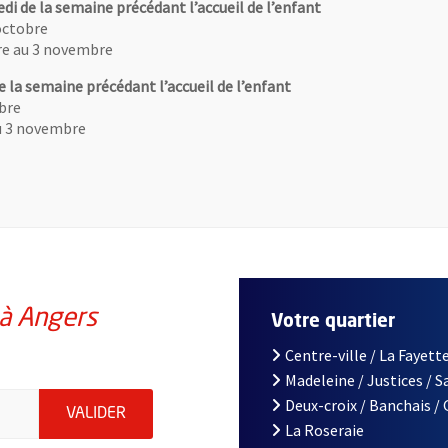
edi de la semaine précédant l’accueil de l’enfant
 octobre
bre au 3 novembre
e la semaine précédant l’accueil de l’enfant
obre
au 3 novembre
 à Angers
Votre quartier
Centre-ville / La Fayette
Madeleine / Justices / 
à Angers, indiquez votre email (champ obligatoire)
Deux-croix / Banchais /
ENVOYER MA DEMANDE D'INSCRIPTION À LA L
VALIDER
La Roseraie