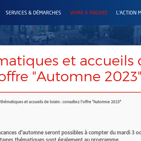
SERVICES & DÉMARCHES
VIVRE À ANGERS
L'ACTION 
atiques et accueils de
'offre "Automne 2023
thématiques et accueils de loisirs : consultez l'offre "Automne 2023"
s vacances d’automne seront possibles à compter du mardi 3 o
 4 stages thématiques sont également au programme.