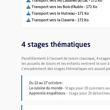
Transport vers les Cabanes du Lac
- 172 Ko
, Fichier au for
, Ouvre
Transport vers les Bois d'Aubin
- 171 Ko
, Fichier au format P
, Ouvre une 
Transport vers le Hutreau
- 171 Ko
, Fichier au format Pd
, Ouvre une 
Transport vers la Claverie
- 172 Ko
4 stages thématiques
Parallèlement à l’accueil de loisirs classique, 4 sta
les accueils de loisirs et les enfants rentrent le soir
L'encadrement des stages thématiques est assuré par
Du 23 au 27 octobre :
La cuisine du monde
– Stage pour 20 cuisiniers au
Apprentis enquêteurs
– Stage pour 20 détectives