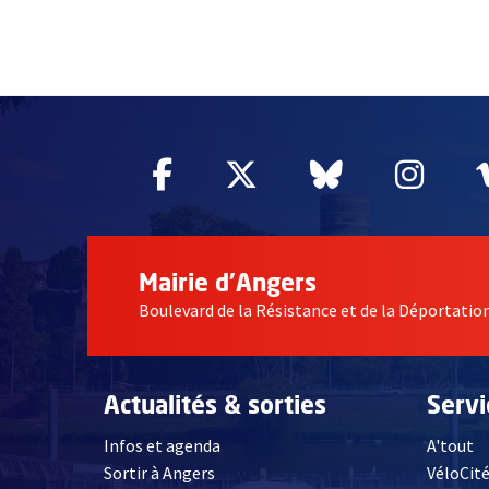
65068
Facebook
, Ouvre une nouvelle fe
Twitter
, Ouvre une nouv
Bluesky
, Ouvre un
Inst
, Ou
Mairie d'Angers
Boulevard de la Résistance et de la Déportati
Actualités & sorties
Serv
Infos et agenda
A'tout
Sortir à Angers
VéloCit