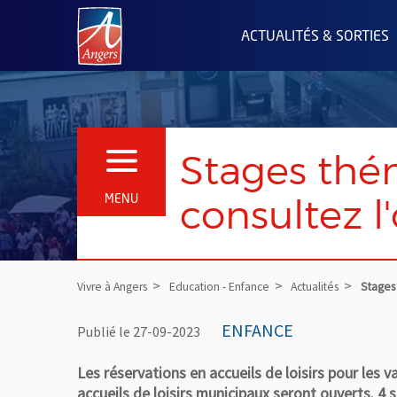
Angers.fr : Retour à l'accueil
ACTUALITÉS & SORTIES
Stages thém
OUVRIR LE MENU
consultez l
MENU
Vivre à Angers
Education - Enfance
Actualités
Stages 
ENFANCE
Publié le 27-09-2023
Les réservations en accueils de loisirs pour le
accueils de loisirs municipaux seront ouverts.