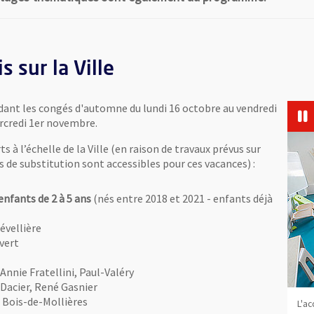
s sur la Ville
ndant les congés d'automne du lundi 16 octobre au vendredi
ercredi 1er novembre.
s à l’échelle de la Ville (en raison de travaux prévus sur
s de substitution sont accessibles pour ces vacances) :
 enfants de 2 à 5 ans
(nés entre 2018 et 2021 - enfants déjà
évellière
vert
Annie Fratellini, Paul-Valéry
-Dacier, René Gasnier
, Bois-de-Mollières
t l'un des 11 accueils de loisirs maternels ouverts à l'automne.
(photo: Thierry Bon
Situé en pleine nature, Le Hutreau est l'un des 6 ALSH accueillant
L'ac