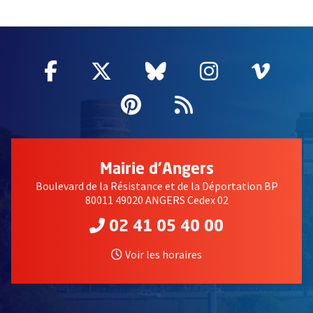
64873
Facebook
, Ouvre une nouvelle fenêtre
Twitter
, Ouvre une nouvelle fe
Bluesky
, Ouvre une nouv
Instagram
, Ouvre un
Vime
, Ouv
Pinterest
, Ouvre une nouvell
Flux RSS
Mairie d'Angers
Boulevard de la Résistance et de la Déportation BP
80011 49020 ANGERS Cedex 02
02 41 05 40 00
Voir les horaires