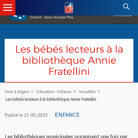
×
Angers.fr : Retour à l'accueil
AF
Vivre à Angers
VOIR
Ville d'Angers
Gratuit - dans Google Play
Les bébés lecteurs à la
bibliothèque Annie
Fratellini
Vivre à Angers
Education - Enfance
Actualités
Les bébés lecteurs à la bibliothèque Annie Fratellini
ENFANCE
Publié le 11-05-2023
Les bibliothèques municipales organisent une fois par