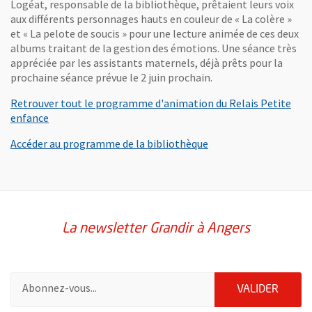
Logéat, responsable de la bibliothèque, prêtaient leurs voix
aux différents personnages hauts en couleur de « La colère »
et « La pelote de soucis » pour une lecture animée de ces deux
albums traitant de la gestion des émotions. Une séance très
appréciée par les assistants maternels, déjà prêts pour la
prochaine séance prévue le 2 juin prochain.
Retrouver tout le programme d'animation du Relais Petite
enfance
, Ouvre une nouvelle 
Accéder au programme de la bibliothèque
La newsletter Grandir à Angers
Pour vous inscrire à la lettre d'information Grandir à Angers, i
ENVOY
VALIDER