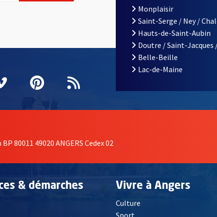
Monplaisir
Saint-Serge / Ney / Cha
Hauts-de-Saint-Aubin
Doutre / Saint-Jacques 
Belle-Beille
Lac-de-Maine
nêtre
elle fenêtre
e nouvelle fenêtre
agram
vre une nouvelle fenêtre
Vimeo
, Ouvre une nouvelle fenêtre
Pinterest
, Ouvre une nouvelle fenêtre
Flux RSS
on BP 80011 49020 ANGERS Cedex 02
ices & démarches
Vivre à Angers
Culture
é
Sport