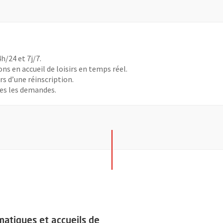
h/24 et 7j/7.
ns en accueil de loisirs en temps réel.
s d’une réinscription.
tes les demandes.
ccueils de loisirs municipaux: consultez l'offre été 2023
atiques et accueils de