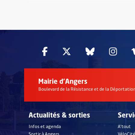
64822
Facebook
, Ouvre une nouvelle fe
Twitter
, Ouvre une nouv
Bluesky
, Ouvre un
Inst
, Ou
Mairie d'Angers
Boulevard de la Résistance et de la Déportati
Actualités & sorties
Serv
Infos et agenda
A'tout
Sortir à Angers
VéloCit