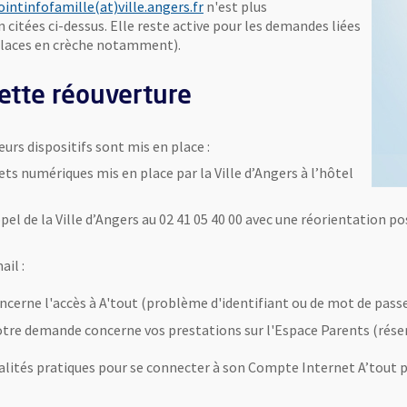
, Ouvre une nouvelle fenêtre
ointinfofamille(at)ville.angers.fr
n'est plus
citées ci-dessus. Elle reste active pour les demandes liées
 places en crèche notamment).
tte réouverture
urs dispositifs sont mis en place :
ets numériques mis en place par la Ville d’Angers à l’hôtel
pel de la Ville d’Angers au 02 41 05 40 00 avec une réorientation po
ail :
 fenêtre
cerne l'accès à A'tout (problème d'identifiant ou de mot de passe.
vre une nouvelle fenêtre
otre demande concerne vos prestations sur l'Espace Parents (réserv
dalités pratiques pour se connecter à son Compte Internet A’tout p
ormat Pdf
 une nouvelle fenêtre