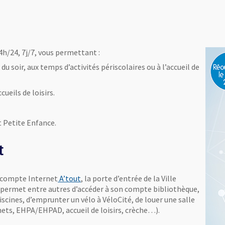
4h/24, 7j/7, vous permettant :
du soir, aux temps d’activités périscolaires ou à l’accueil de
ueils de loisirs.
t Petite Enfance.
t
, Ouvre une nouvelle fenêtre
e compte Internet
A’tout
, la porte d’entrée de la Ville
i permet entre autres d’accéder à son compte bibliothèque,
iscines, d’emprunter un vélo à VéloCité, de louer une salle
hets, EHPA/EHPAD, accueil de loisirs, crèche…).