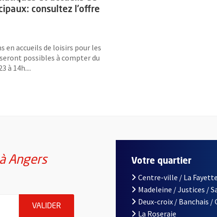
cipaux: consultez l'offre
s en accueils de loisirs pour les
 seront possibles à compter du
3 à 14h....
 à Angers
Votre quartier
Centre-ville / La Fayette
Madeleine / Justices / 
à Angers, indiquez votre email (champ obligatoire)
Deux-croix / Banchais /
ENVOYER MA DEMANDE D'INSCRIPTION À LA L
VALIDER
La Roseraie