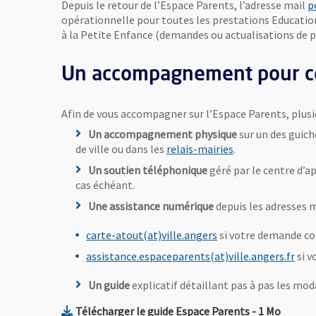
Depuis le retour de l’Espace Parents, l’adresse mail
p
opérationnelle pour toutes les prestations Education 
à la Petite Enfance (demandes ou actualisations de
Un accompagnement pour ce
Afin de vous accompagner sur l’Espace Parents, plusie
Un accompagnement physique
sur un des guich
de ville ou dans les
relais-mairies
.
Un soutien téléphonique
géré par le centre d’ap
cas échéant.
Une assistance numérique
depuis les adresses m
, Ouvre une nouvelle
carte-atout(at)ville.angers
si votre demande con
, Ou
assistance.espaceparents(at)ville.angers.fr
si v
Un guide
explicatif détaillant pas à pas les mo
, Fichier au f
, Ouvre
Télécharger le guide Espace Parents
- 1 Mo