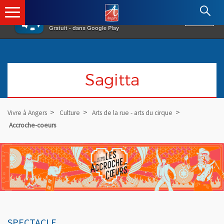
×
Angers.fr : Retour à l'accueil
AF
Vivre à Angers
VOIR
Ville d'Angers
Gratuit - dans Google Play
Sagitta
Vivre à Angers
Culture
Arts de la rue - arts du cirque
Accroche-coeurs
SPECTACLE