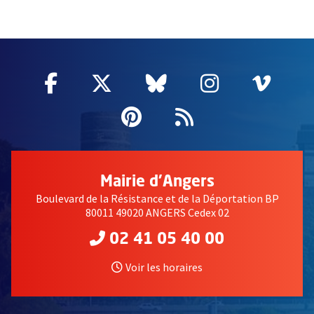
55633
Facebook
, Ouvre une nouvelle fenêtre
Twitter
, Ouvre une nouvelle fe
Bluesky
, Ouvre une nouv
Instagram
, Ouvre un
Vime
, Ouv
Pinterest
, Ouvre une nouvell
Flux RSS
Mairie d'Angers
Boulevard de la Résistance et de la Déportation BP
80011 49020 ANGERS Cedex 02
02 41 05 40 00
Voir les horaires