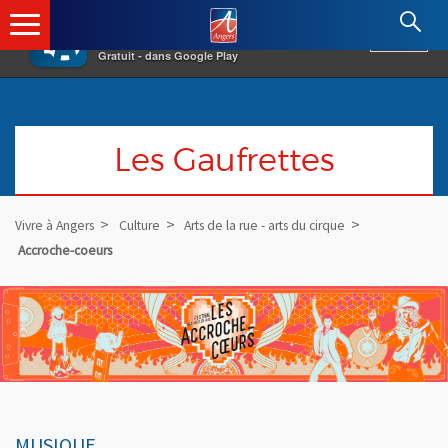
×
Angers.fr : Retour à l'accueil
AF
Vivre à Angers
VOIR
Ville d'Angers
Gratuit - dans Google Play
Les Gaufrettes
Vivre à Angers
Culture
Arts de la rue - arts du cirque
Accroche-coeurs
MUSIQUE