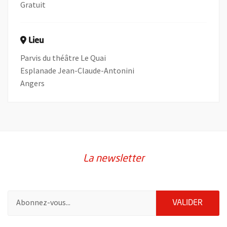
Gratuit
Lieu
Parvis du théâtre Le Quai
Esplanade Jean-Claude-Antonini
Angers
La newsletter
Pour vous inscrire à la lettre d'information de la ville d'Angers
ENVOY
VALIDER