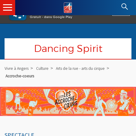
×
Angers.fr : Retour à l'accueil
AF
Vivre à Angers
VOIR
Ville d'Angers
Gratuit - dans Google Play
Dancing Spirit
Vivre à Angers
Culture
Arts de la rue - arts du cirque
Accroche-coeurs
SPECTACLE