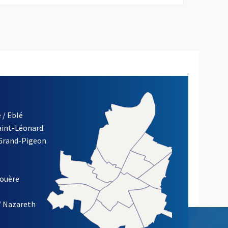
 / Eblé
Saint-Léonard
 Grand-Pigeon
ETTRE D'INFORMATION DE LA VILLE D'ANGERS
louère
/ Nazareth