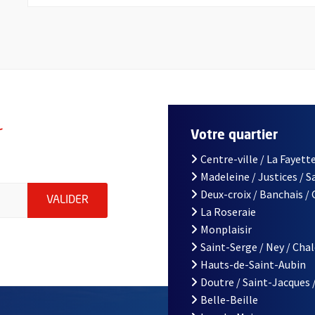
r
Votre quartier
Centre-ville / La Fayette
Madeleine / Justices / 
le d'Angers, indiquez votre email (champ obligatoire)
Deux-croix / Banchais /
ENVOYER MA DEMANDE D'INSCRIPTION À LA L
VALIDER
La Roseraie
Monplaisir
Saint-Serge / Ney / Cha
Hauts-de-Saint-Aubin
Doutre / Saint-Jacques 
Belle-Beille