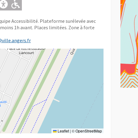
Adapté pour l'handicap Mental
Adapté pour l'handicap Moteur
équipe Accessibilité. Plateforme surélevée avec
u moins 1h avant. Places limitées. Zone à forte
@ville.angers.fr
Leaflet
|
©
OpenStreetMap