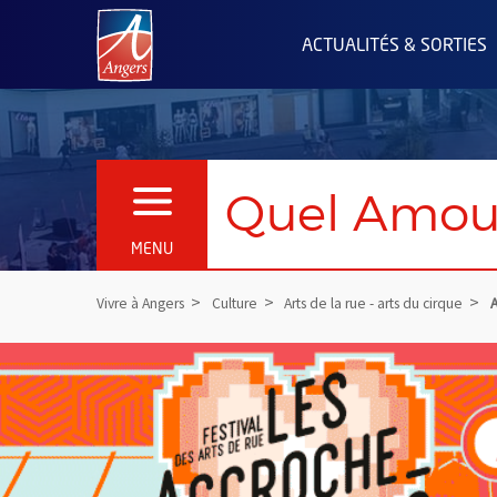
Angers.fr : Retour à l'accueil
ACTUALITÉS & SORTIES
Quel Amour
OUVRIR LE MENU
MENU
Vivre à Angers
Culture
Arts de la rue - arts du cirque
A