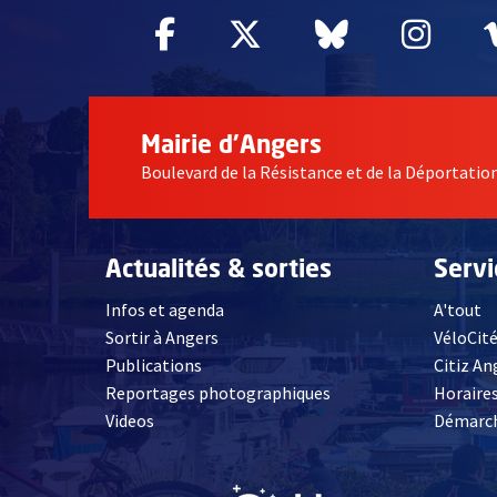
Facebook
, Ouvre une nouvelle fe
Twitter
, Ouvre une nouv
Bluesky
, Ouvre un
Inst
, Ou
Mairie d'Angers
Boulevard de la Résistance et de la Déportati
Actualités & sorties
Serv
Infos et agenda
A'tout
Sortir à Angers
VéloCit
Publications
Citiz An
Reportages photographiques
Horaires
, Ouvre une nouvelle fenêtre
Videos
Démarch
, Ouvre une nouve